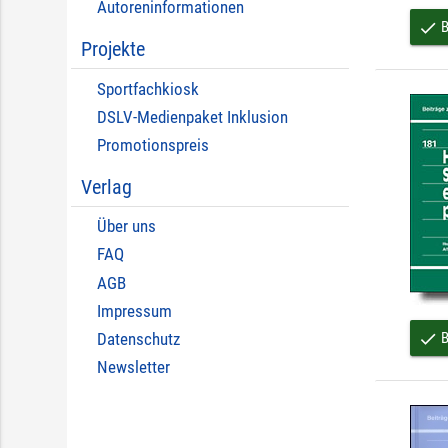
Autoreninformationen
B
done
Projekte
Sportfachkiosk
DSLV-Medienpaket Inklusion
Promotionspreis
Verlag
Über uns
FAQ
AGB
Impressum
B
done
Datenschutz
Newsletter