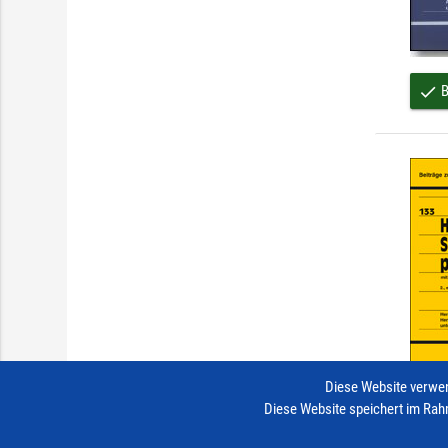
B
done
Diese Website verwen
Diese Website speichert im Rah
B
done