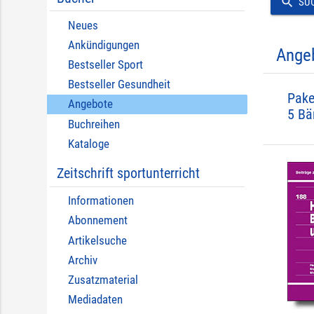
search
SU
Neues
Ankündigungen
Ange
Bestseller Sport
Bestseller Gesundheit
Pake
Angebote
5 Bä
Buchreihen
Kataloge
Zeitschrift sportunterricht
Informationen
Abonnement
Artikelsuche
Archiv
Zusatzmaterial
Mediadaten