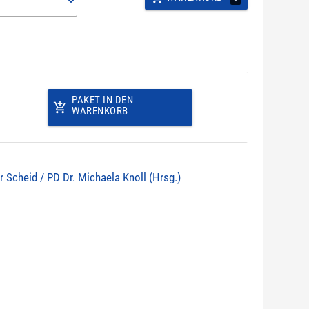
PAKET IN DEN
add_shopping_cart
WARENKORB
r Scheid / PD Dr. Michaela Knoll (Hrsg.)