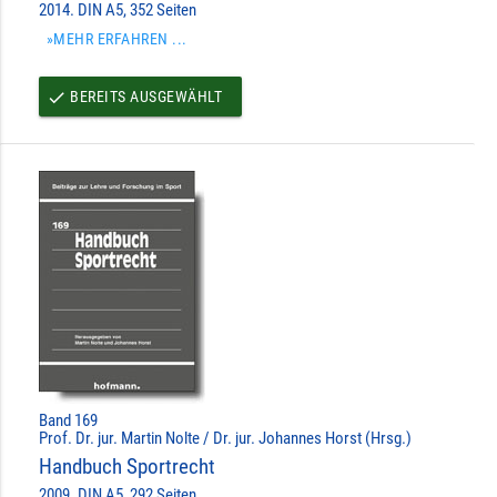
2014. DIN A5, 352 Seiten
»MEHR ERFAHREN ...
BEREITS AUSGEWÄHLT
done
Band 169
Prof. Dr. jur. Martin Nolte / Dr. jur. Johannes Horst (Hrsg.)
Handbuch Sportrecht
2009. DIN A5, 292 Seiten