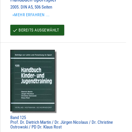
2005. DIN A5, 506 Seiten
»MEHR ERFAHREN ...
BEREITS AUSGEWÄHLT
done
Band 125
Prof. Dr. Dietrich Martin / Dr. Jürgen Nicolaus / Dr. Christine
Ostrowski / PD Dr. Klaus Rost