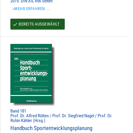
2015. DIN A5, 456 Seiten
»MEHR ERFAHREN ...
BEREITS AUSGEWÄHLT
done
Band 181
Prof. Dr. Alfred Rütten / Prof. Dr. Siegfried Nagel / Prof. Dr.
Robin Kähler (Hrsg.)
Handbuch Sportentwicklungsplanung