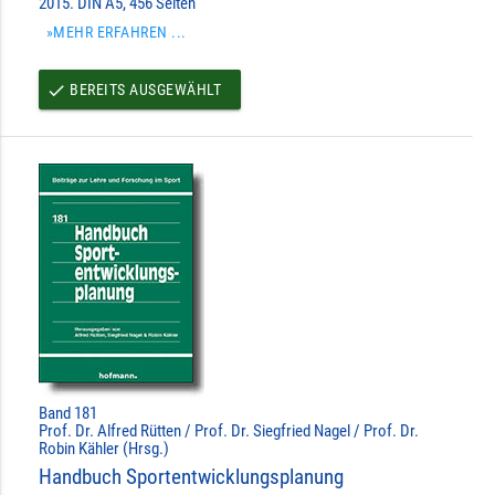
2015. DIN A5, 456 Seiten
»MEHR ERFAHREN ...
BEREITS AUSGEWÄHLT
done
Band 181
Prof. Dr. Alfred Rütten / Prof. Dr. Siegfried Nagel / Prof. Dr.
Robin Kähler (Hrsg.)
Handbuch Sportentwicklungsplanung