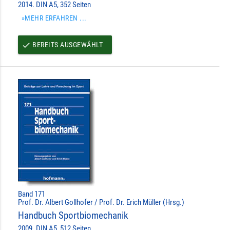
2014. DIN A5, 352 Seiten
»MEHR ERFAHREN ...
BEREITS AUSGEWÄHLT
done
Band 171
Prof. Dr. Albert Gollhofer / Prof. Dr. Erich Müller (Hrsg.)
Handbuch Sportbiomechanik
2009. DIN A5, 512 Seiten