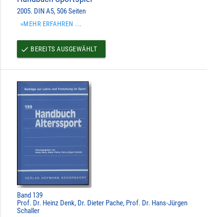
2005. DIN A5, 506 Seiten
»MEHR ERFAHREN ...
BEREITS AUSGEWÄHLT
done
Band 139
Prof. Dr. Heinz Denk, Dr. Dieter Pache, Prof. Dr. Hans-Jürgen
Schaller