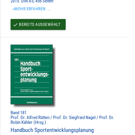
2015. DIN A5, 456 Seiten
»MEHR ERFAHREN ...
BEREITS AUSGEWÄHLT
done
Band 181
Prof. Dr. Alfred Rütten / Prof. Dr. Siegfried Nagel / Prof. Dr.
Robin Kähler (Hrsg.)
Handbuch Sportentwicklungsplanung