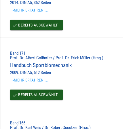
2014. DIN A5, 352 Seiten
»MEHR ERFAHREN ...
BEREITS AUSGEWÄHLT
done
Band 171
Prof. Dr. Albert Gollhofer / Prof. Dr. Erich Müller (Hrsg.)
Handbuch Sportbiomechanik
2009. DIN A5, 512 Seiten
»MEHR ERFAHREN ...
BEREITS AUSGEWÄHLT
done
Band 166
Prof. Dr. Kurt Weis / Dr. Robert Gugutzer (Hrsg.)