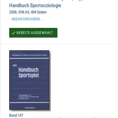
Handbuch Sportsoziologie
2008. DIN A5, 404 Seiten
»MEHR ERFAHREN ...
BEREITS AUSGEWÄHLT
done
Band 147