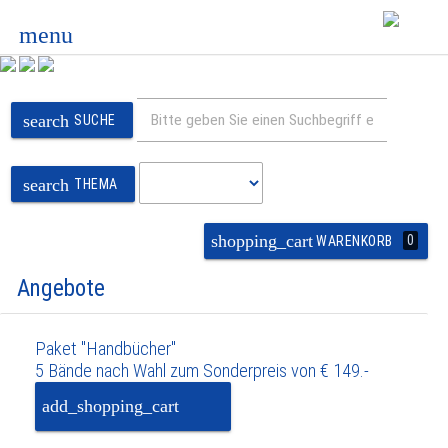
menu
search
SUCHE
search
THEMA
shopping_cart
0
WARENKORB
Angebote
Paket "Handbücher"
5 Bände nach Wahl zum Sonderpreis von € 149.-
add_shopping_cart