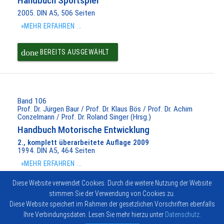
Handbuch Sportspiel
2005. DIN A5, 506 Seiten
»MEHR ERFAHREN ...
done
BEREITS AUSGEWÄHLT
Band 106
Prof. Dr. Jürgen Baur / Prof. Dr. Klaus Bös / Prof. Dr. Achim
Conzelmann / Prof. Dr. Roland Singer (Hrsg.)
Handbuch Motorische Entwicklung
2., komplett überarbeitete Auflage 2009
1994. DIN A5, 464 Seiten
»MEHR ERFAHREN ...
Diese Website verwendet Cookies. Durch die weitere Nutzung der Website
done
BEREITS AUSGEWÄHLT
stimmen Sie der Verwendung von Cookies zu.
Diese Website speichert im Rahmen der gesetzlichen Vorschriften ebenfalls
Ihre Verbindungsdaten. Lesen Sie mehr hierzu unter
Datenschutz
.
Impressum
Vertrag widerrufen
© 2026
Kontakt