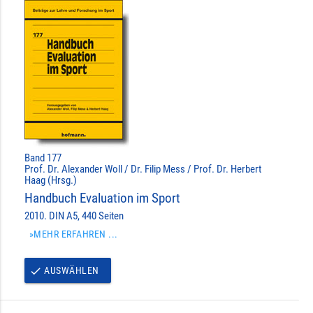
Band 177
Prof. Dr. Alexander Woll / Dr. Filip Mess / Prof. Dr. Herbert
Haag (Hrsg.)
Handbuch Evaluation im Sport
2010. DIN A5, 440 Seiten
»MEHR ERFAHREN ...
AUSWÄHLEN
done