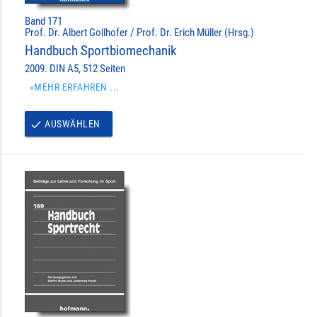
Band 171
Prof. Dr. Albert Gollhofer / Prof. Dr. Erich Müller (Hrsg.)
Handbuch Sportbiomechanik
2009. DIN A5, 512 Seiten
»MEHR ERFAHREN ...
AUSWÄHLEN
done