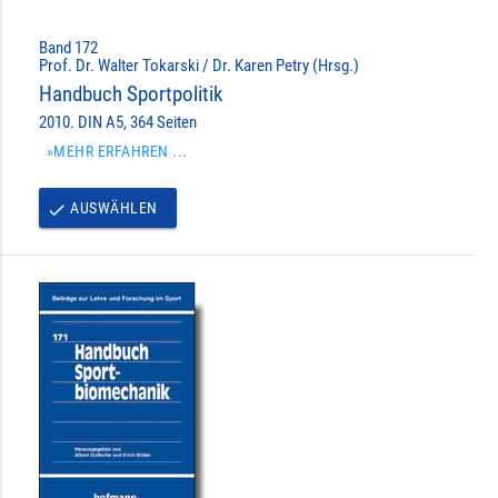
Band 172
Prof. Dr. Walter Tokarski / Dr. Karen Petry (Hrsg.)
Handbuch Sportpolitik
2010. DIN A5, 364 Seiten
»MEHR ERFAHREN ...
AUSWÄHLEN
done