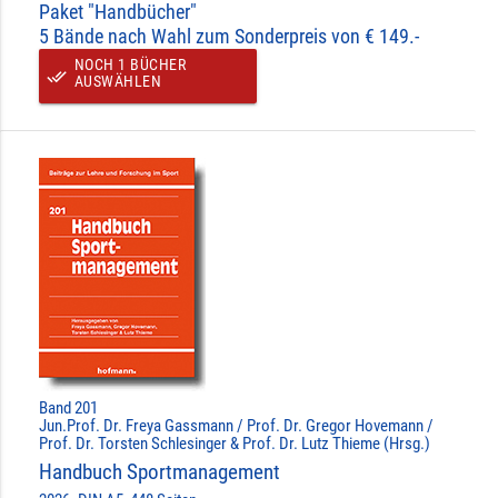
Paket "Handbücher"
5 Bände nach Wahl zum Sonderpreis von € 149.-
NOCH 1 BÜCHER
done_all
AUSWÄHLEN
Band 201
Jun.Prof. Dr. Freya Gassmann / Prof. Dr. Gregor Hovemann /
Prof. Dr. Torsten Schlesinger & Prof. Dr. Lutz Thieme (Hrsg.)
Handbuch Sportmanagement