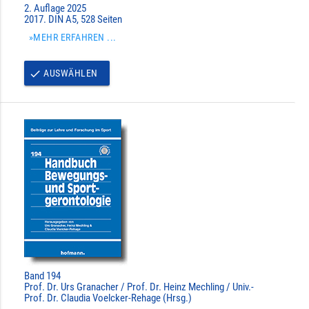
2. Auflage 2025
2017. DIN A5, 528 Seiten
»MEHR ERFAHREN ...
AUSWÄHLEN
done
Band 194
Prof. Dr. Urs Granacher / Prof. Dr. Heinz Mechling / Univ.-
Prof. Dr. Claudia Voelcker-Rehage (Hrsg.)