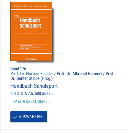
Band 176
Prof. Dr. Norbert Fessler / Prof. Dr. Albrecht Hummel / Prof.
Dr. Günter Stibbe (Hrsg.)
Handbuch Schulsport
2010. DIN A5, 580 Seiten
»MEHR ERFAHREN ...
AUSWÄHLEN
done