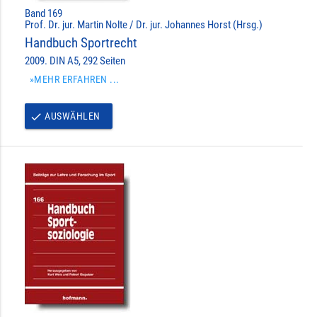
Band 169
Prof. Dr. jur. Martin Nolte / Dr. jur. Johannes Horst (Hrsg.)
Handbuch Sportrecht
2009. DIN A5, 292 Seiten
»MEHR ERFAHREN ...
AUSWÄHLEN
done