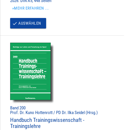
2026. DIN A5, 448 Seiten
»MEHR ERFAHREN ...
AUSWÄHLEN
done
Band 200
Prof. Dr. Kuno Hottenrott / PD Dr. Ilka Seidel (Hrsg.)
Handbuch Trainingswissenschaft -
Trainingslehre