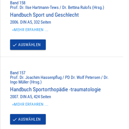
Band 158
Prof. Dr. Ilse Hartmann-Tews / Dr. Bettina Rulofs (Hrsg.)
Handbuch Sport und Geschlecht
2006. DIN A5, 332 Seiten
»MEHR ERFAHREN ...
AUSWÄHLEN
done
Band 157
Prof. Dr. Joachim Hassenpflug / PD Dr. Wolf Petersen / Dr.
Ingo Müller (Hrsg.)
Handbuch Sportorthopädie -traumatologie
2007. DIN A5, 424 Seiten
»MEHR ERFAHREN ...
AUSWÄHLEN
done