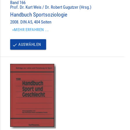
Band 166
Prof. Dr. Kurt Weis / Dr. Robert Gugutzer (Hrsg.)
Handbuch Sportsoziologie
2008. DIN A5, 404 Seiten
»MEHR ERFAHREN ...
AUSWÄHLEN
done