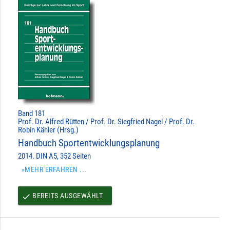
Band 181
Prof. Dr. Alfred Rütten / Prof. Dr. Siegfried Nagel / Prof. Dr.
Robin Kähler (Hrsg.)
Handbuch Sportentwicklungsplanung
2014. DIN A5, 352 Seiten
»MEHR ERFAHREN ...
BEREITS AUSGEWÄHLT
done