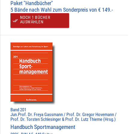
Paket "Handbücher"
5 Bände nach Wahl zum Sonderpreis von € 149.-
NOCH 1 BÜCHER
done_all
AUSWÄHLEN
Band 201
Jun.Prof. Dr. Freya Gassmann / Prof. Dr. Gregor Hovemann /
Prof. Dr. Torsten Schlesinger & Prof. Dr. Lutz Thieme (Hrsg.)
Handbuch Sportmanagement