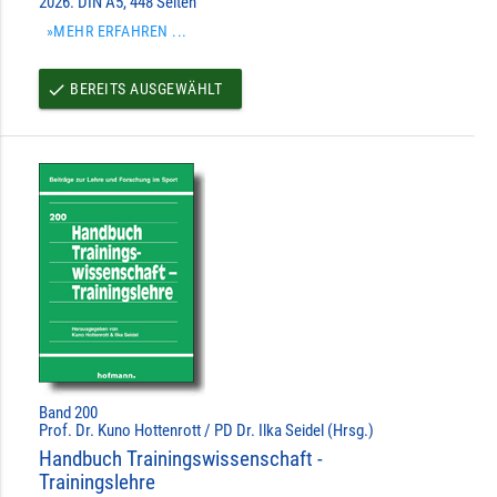
2026. DIN A5, 448 Seiten
»MEHR ERFAHREN ...
BEREITS AUSGEWÄHLT
done
Band 200
Prof. Dr. Kuno Hottenrott / PD Dr. Ilka Seidel (Hrsg.)
Handbuch Trainingswissenschaft -
Trainingslehre