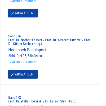
»MEHR ERFAHREN ...
AUSWÄHLEN
done
Band 176
Prof. Dr. Norbert Fessler / Prof. Dr. Albrecht Hummel / Prof.
Dr. Günter Stibbe (Hrsg.)
Handbuch Schulsport
2010. DIN A5, 580 Seiten
»MEHR ERFAHREN ...
AUSWÄHLEN
done
Band 172
Prof. Dr. Walter Tokarski / Dr. Karen Petry (Hrsg.)