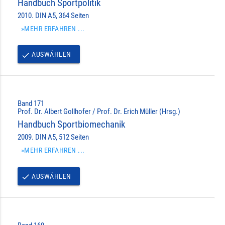
Handbuch Sportpolitik
2010. DIN A5, 364 Seiten
»MEHR ERFAHREN ...
AUSWÄHLEN
done
Band 171
Prof. Dr. Albert Gollhofer / Prof. Dr. Erich Müller (Hrsg.)
Handbuch Sportbiomechanik
2009. DIN A5, 512 Seiten
»MEHR ERFAHREN ...
AUSWÄHLEN
done