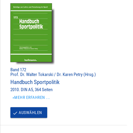
Band 172
Prof. Dr. Walter Tokarski / Dr. Karen Petry (Hrsg.)
Handbuch Sportpolitik
2010. DIN A5, 364 Seiten
»MEHR ERFAHREN ...
AUSWÄHLEN
done