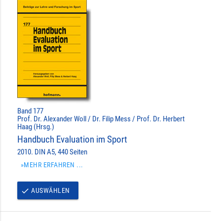
Band 177
Prof. Dr. Alexander Woll / Dr. Filip Mess / Prof. Dr. Herbert
Haag (Hrsg.)
Handbuch Evaluation im Sport
2010. DIN A5, 440 Seiten
»MEHR ERFAHREN ...
AUSWÄHLEN
done