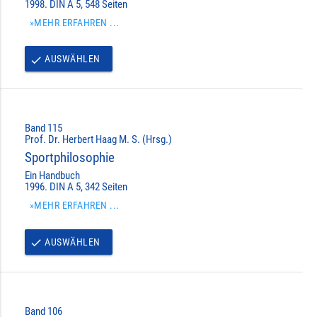
1998. DIN A 5, 548 Seiten
»MEHR ERFAHREN ...
AUSWÄHLEN
done
Band 115
Prof. Dr. Herbert Haag M. S. (Hrsg.)
Sportphilosophie
Ein Handbuch
1996. DIN A 5, 342 Seiten
»MEHR ERFAHREN ...
AUSWÄHLEN
done
Band 106