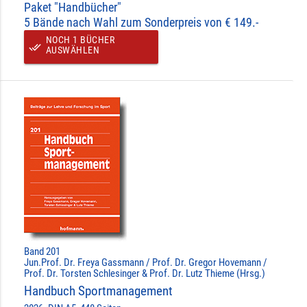
Paket "Handbücher"
5 Bände nach Wahl zum Sonderpreis von € 149.-
NOCH 1 BÜCHER
done_all
AUSWÄHLEN
Band 201
Jun.Prof. Dr. Freya Gassmann / Prof. Dr. Gregor Hovemann /
Prof. Dr. Torsten Schlesinger & Prof. Dr. Lutz Thieme (Hrsg.)
Handbuch Sportmanagement