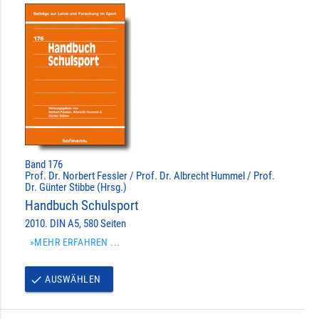
Band 176
Prof. Dr. Norbert Fessler / Prof. Dr. Albrecht Hummel / Prof.
Dr. Günter Stibbe (Hrsg.)
Handbuch Schulsport
2010. DIN A5, 580 Seiten
»MEHR ERFAHREN ...
AUSWÄHLEN
done