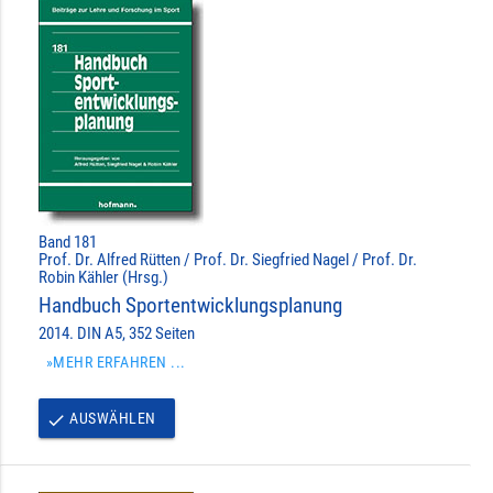
Band 181
Prof. Dr. Alfred Rütten / Prof. Dr. Siegfried Nagel / Prof. Dr.
Robin Kähler (Hrsg.)
Handbuch Sportentwicklungsplanung
2014. DIN A5, 352 Seiten
»MEHR ERFAHREN ...
AUSWÄHLEN
done