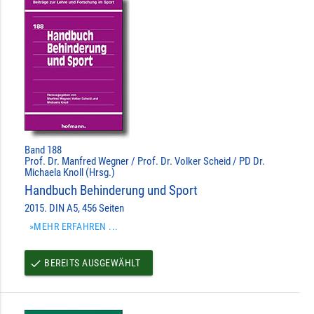
Band 188
Prof. Dr. Manfred Wegner / Prof. Dr. Volker Scheid / PD Dr.
Michaela Knoll (Hrsg.)
Handbuch Behinderung und Sport
2015. DIN A5, 456 Seiten
»MEHR ERFAHREN ...
BEREITS AUSGEWÄHLT
done