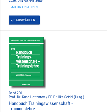
2026. DIN A5, 448 Seiten
»MEHR ERFAHREN ...
AUSWÄHLEN
done
Band 200
Prof. Dr. Kuno Hottenrott / PD Dr. Ilka Seidel (Hrsg.)
Handbuch Trainingswissenschaft -
Trainingslehre