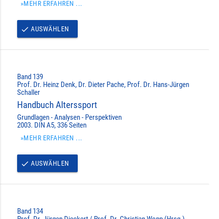
»MEHR ERFAHREN ...
AUSWÄHLEN
done
Band 139
Prof. Dr. Heinz Denk, Dr. Dieter Pache, Prof. Dr. Hans-Jürgen
Schaller
Handbuch Alterssport
Grundlagen - Analysen - Perspektiven
2003. DIN A5, 336 Seiten
»MEHR ERFAHREN ...
AUSWÄHLEN
done
Band 134
Prof. Dr. Jürgen Dieckert / Prof. Dr. Christian Wopp (Hrsg.)