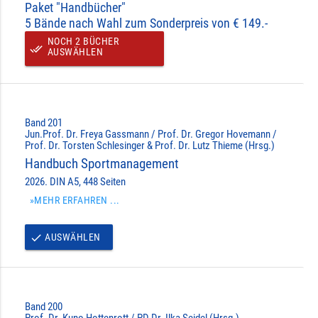
Paket "Handbücher"
5 Bände nach Wahl zum Sonderpreis von € 149.-
NOCH 2 BÜCHER
done_all
AUSWÄHLEN
Band 201
Jun.Prof. Dr. Freya Gassmann / Prof. Dr. Gregor Hovemann /
Prof. Dr. Torsten Schlesinger & Prof. Dr. Lutz Thieme (Hrsg.)
Handbuch Sportmanagement
2026. DIN A5, 448 Seiten
»MEHR ERFAHREN ...
AUSWÄHLEN
done
Band 200
Prof. Dr. Kuno Hottenrott / PD Dr. Ilka Seidel (Hrsg.)