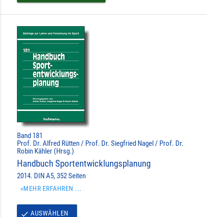
Band 181
Prof. Dr. Alfred Rütten / Prof. Dr. Siegfried Nagel / Prof. Dr.
Robin Kähler (Hrsg.)
Handbuch Sportentwicklungsplanung
2014. DIN A5, 352 Seiten
»MEHR ERFAHREN ...
AUSWÄHLEN
done