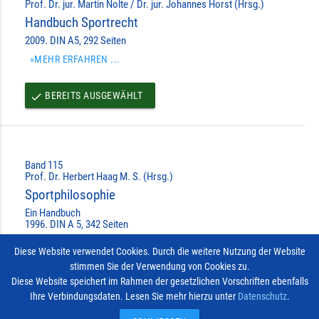
Prof. Dr. jur. Martin Nolte / Dr. jur. Johannes Horst (Hrsg.)
Handbuch Sportrecht
2009. DIN A5, 292 Seiten
»MEHR ERFAHREN ...
BEREITS AUSGEWÄHLT
done
Band 115
Prof. Dr. Herbert Haag M. S. (Hrsg.)
Sportphilosophie
Ein Handbuch
1996. DIN A 5, 342 Seiten
»MEHR ERFAHREN ...
Diese Website verwendet Cookies. Durch die weitere Nutzung der Website
stimmen Sie der Verwendung von Cookies zu.
BEREITS AUSGEWÄHLT
done
Diese Website speichert im Rahmen der gesetzlichen Vorschriften ebenfalls
Ihre Verbindungsdaten. Lesen Sie mehr hierzu unter
Datenschutz
.