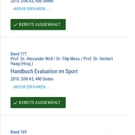
2015. DIN A5, 456 Seiten
»MEHR ERFAHREN ...
BEREITS AUSGEWÄHLT
done
Band 177
Prof. Dr. Alexander Woll / Dr. Filip Mess / Prof. Dr. Herbert
Haag (Hrsg.)
Handbuch Evaluation im Sport
2010. DIN A5, 440 Seiten
»MEHR ERFAHREN ...
BEREITS AUSGEWÄHLT
done
Band 169