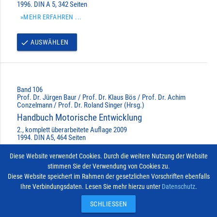
1996. DIN A 5, 342 Seiten
»MEHR ERFAHREN ...
AUSWÄHLEN
done
Band 106
Prof. Dr. Jürgen Baur / Prof. Dr. Klaus Bös / Prof. Dr. Achim
Conzelmann / Prof. Dr. Roland Singer (Hrsg.)
Handbuch Motorische Entwicklung
2., komplett überarbeitete Auflage 2009
1994. DIN A5, 464 Seiten
»MEHR ERFAHREN ...
Diese Website verwendet Cookies. Durch die weitere Nutzung der Website
stimmen Sie der Verwendung von Cookies zu.
AUSWÄHLEN
done
Diese Website speichert im Rahmen der gesetzlichen Vorschriften ebenfalls
Ihre Verbindungsdaten. Lesen Sie mehr hierzu unter
Datenschutz
.
Impressum
Vertrag widerrufen
© 2026
Kontakt
SCHLIESSEN
Hofmann-Verlag