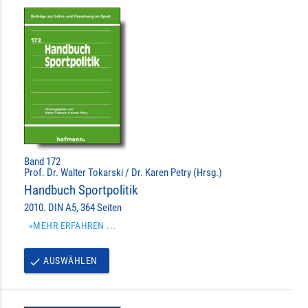
Band 172
Prof. Dr. Walter Tokarski / Dr. Karen Petry (Hrsg.)
Handbuch Sportpolitik
2010. DIN A5, 364 Seiten
»MEHR ERFAHREN ...
AUSWÄHLEN
done