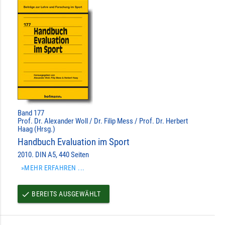
Band 177
Prof. Dr. Alexander Woll / Dr. Filip Mess / Prof. Dr. Herbert
Haag (Hrsg.)
Handbuch Evaluation im Sport
2010. DIN A5, 440 Seiten
»MEHR ERFAHREN ...
BEREITS AUSGEWÄHLT
done