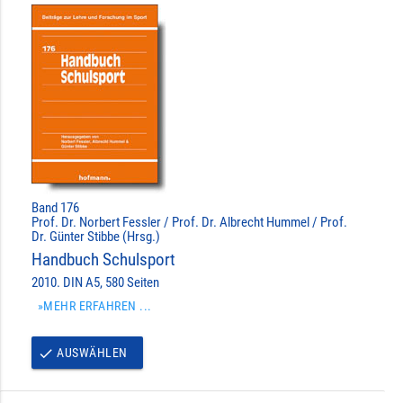
Band 176
Prof. Dr. Norbert Fessler / Prof. Dr. Albrecht Hummel / Prof.
Dr. Günter Stibbe (Hrsg.)
Handbuch Schulsport
2010. DIN A5, 580 Seiten
»MEHR ERFAHREN ...
AUSWÄHLEN
done