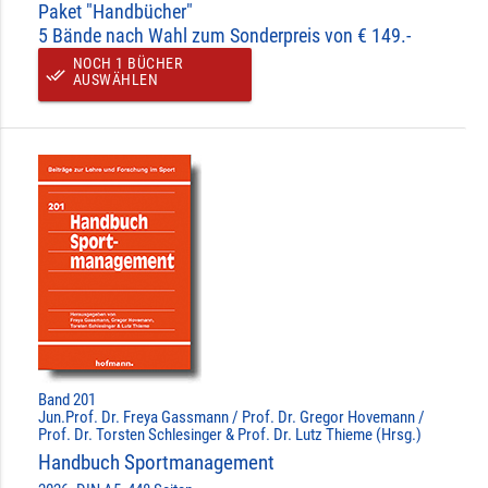
Paket "Handbücher"
5 Bände nach Wahl zum Sonderpreis von € 149.-
NOCH 1 BÜCHER
done_all
AUSWÄHLEN
Band 201
Jun.Prof. Dr. Freya Gassmann / Prof. Dr. Gregor Hovemann /
Prof. Dr. Torsten Schlesinger & Prof. Dr. Lutz Thieme (Hrsg.)
Handbuch Sportmanagement