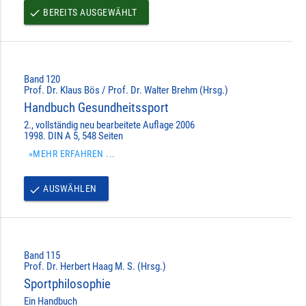
BEREITS AUSGEWÄHLT
done
Band 120
Prof. Dr. Klaus Bös / Prof. Dr. Walter Brehm (Hrsg.)
Handbuch Gesundheitssport
2., vollständig neu bearbeitete Auflage 2006
1998. DIN A 5, 548 Seiten
»MEHR ERFAHREN ...
AUSWÄHLEN
done
Band 115
Prof. Dr. Herbert Haag M. S. (Hrsg.)
Sportphilosophie
Ein Handbuch