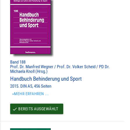
Band 188
Prof. Dr. Manfred Wegner / Prof. Dr. Volker Scheid / PD Dr.
Michaela Knoll (Hrsg.)
Handbuch Behinderung und Sport
2015. DIN A5, 456 Seiten
»MEHR ERFAHREN ...
BEREITS AUSGEWÄHLT
done