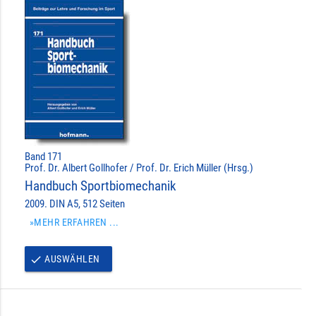
Band 171
Prof. Dr. Albert Gollhofer / Prof. Dr. Erich Müller (Hrsg.)
Handbuch Sportbiomechanik
2009. DIN A5, 512 Seiten
»MEHR ERFAHREN ...
AUSWÄHLEN
done