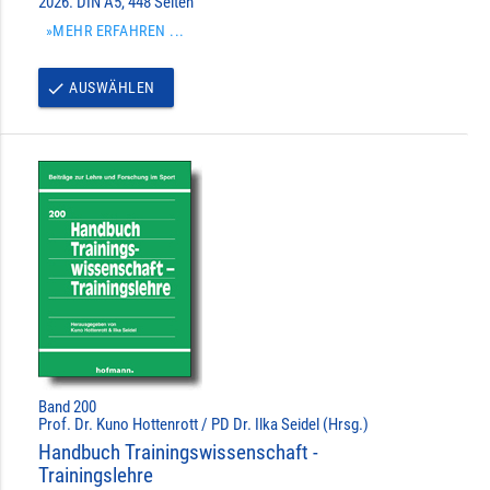
2026. DIN A5, 448 Seiten
»MEHR ERFAHREN ...
AUSWÄHLEN
done
Band 200
Prof. Dr. Kuno Hottenrott / PD Dr. Ilka Seidel (Hrsg.)
Handbuch Trainingswissenschaft -
Trainingslehre