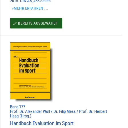
2015. DIN A5, 456 Seiten
»MEHR ERFAHREN ...
BEREITS AUSGEWÄHLT
done
Band 177
Prof. Dr. Alexander Woll / Dr. Filip Mess / Prof. Dr. Herbert
Haag (Hrsg.)
Handbuch Evaluation im Sport