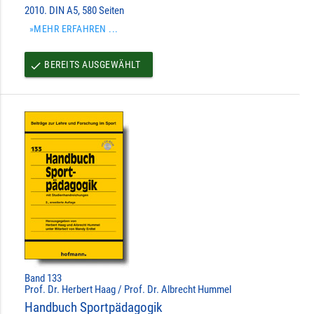
2010. DIN A5, 580 Seiten
»MEHR ERFAHREN ...
BEREITS AUSGEWÄHLT
done
Band 133
Prof. Dr. Herbert Haag / Prof. Dr. Albrecht Hummel
Handbuch Sportpädagogik