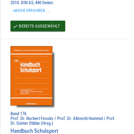
2010. DIN A5, 440 Seiten
»MEHR ERFAHREN ...
BEREITS AUSGEWÄHLT
done
Band 176
Prof. Dr. Norbert Fessler / Prof. Dr. Albrecht Hummel / Prof.
Dr. Günter Stibbe (Hrsg.)
Handbuch Schulsport