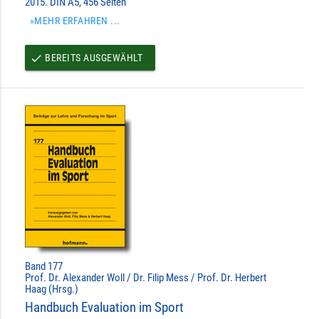
2015. DIN A5, 456 Seiten
»MEHR ERFAHREN ...
BEREITS AUSGEWÄHLT
done
Band 177
Prof. Dr. Alexander Woll / Dr. Filip Mess / Prof. Dr. Herbert
Haag (Hrsg.)
Handbuch Evaluation im Sport