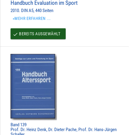
Handbuch Evaluation im Sport
2010. DIN A5, 440 Seiten
»MEHR ERFAHREN ...
BEREITS AUSGEWÄHLT
done
Band 139
Prof. Dr. Heinz Denk, Dr. Dieter Pache, Prof. Dr. Hans-Jürgen
Schaller