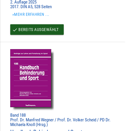
2. Auflage 2025
2017. DIN A5, 528 Seiten
»MEHR ERFAHREN ...
BEREITS AUSGEWÄHLT
done
Band 188
Prof. Dr. Manfred Wegner / Prof. Dr. Volker Scheid / PD Dr.
Michaela Knoll (Hrsg.)