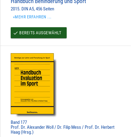
Handbuch Behinderung und Sport
2015. DIN A5, 456 Seiten
»MEHR ERFAHREN ...
BEREITS AUSGEWÄHLT
done
Band 177
Prof. Dr. Alexander Woll / Dr. Filip Mess / Prof. Dr. Herbert
Haag (Hrsg.)