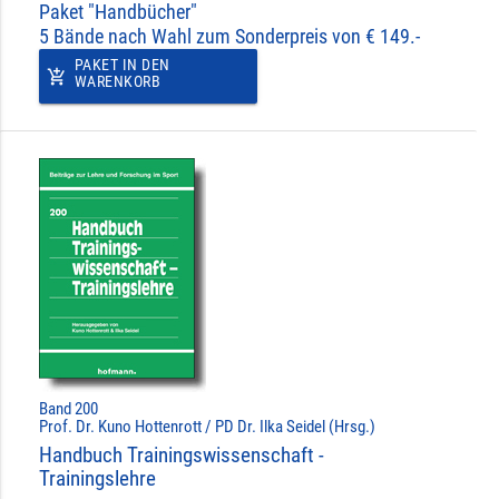
Paket "Handbücher"
5 Bände nach Wahl zum Sonderpreis von € 149.-
PAKET IN DEN
add_shopping_cart
WARENKORB
Band 200
Prof. Dr. Kuno Hottenrott / PD Dr. Ilka Seidel (Hrsg.)
Handbuch Trainingswissenschaft -
Trainingslehre