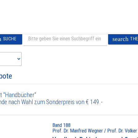
h
search
SUCHE
TH
bote
t "Handbücher"
nde nach Wahl zum Sonderpreis von € 149.-
Band 188
Prof. Dr. Manfred Wegner / Prof. Dr. Volker