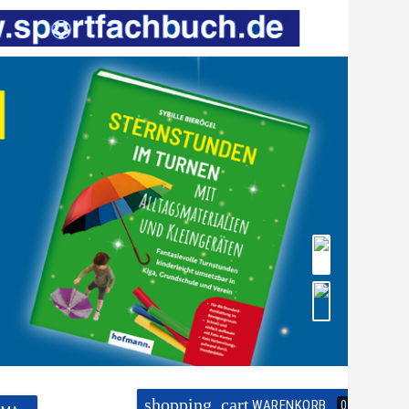
shopping_cart
WARENKORB
0