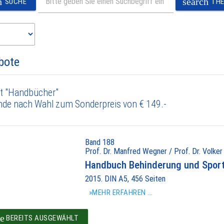
h
search
SUCHE
TH
bote
t "Handbücher"
nde nach Wahl zum Sonderpreis von € 149.-
Band 188
Prof. Dr. Manfred Wegner / Prof. Dr. Volker
Handbuch Behinderung und Spor
2015. DIN A5, 456 Seiten
»MEHR ERFAHREN ...
e
BEREITS AUSGEWÄHLT