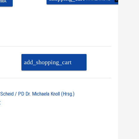
EMA
add_shopping_cart
PAKET IN DEN
WARENKORB
 Scheid / PD Dr. Michaela Knoll (Hrsg.)
t