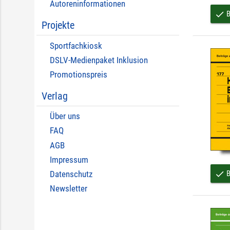
Autoreninformationen
B
done
Projekte
Sportfachkiosk
DSLV-Medienpaket Inklusion
Promotionspreis
Verlag
Über uns
FAQ
AGB
Impressum
B
done
Datenschutz
Newsletter