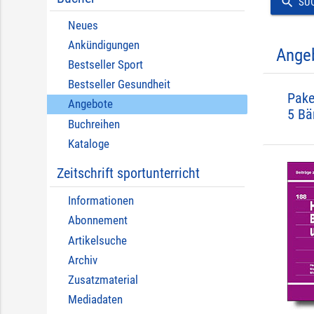
search
SU
Neues
Ankündigungen
Ange
Bestseller Sport
Bestseller Gesundheit
Pake
Angebote
5 Bä
Buchreihen
Kataloge
Zeitschrift sportunterricht
Informationen
Abonnement
Artikelsuche
Archiv
Zusatzmaterial
Mediadaten