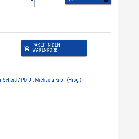
PAKET IN DEN
add_shopping_cart
WARENKORB
r Scheid / PD Dr. Michaela Knoll (Hrsg.)