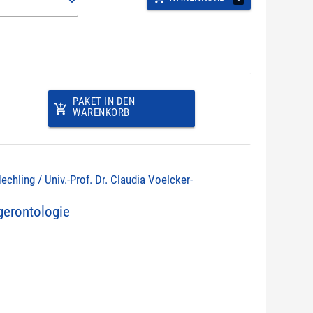
PAKET IN DEN
add_shopping_cart
WARENKORB
echling / Univ.-Prof. Dr. Claudia Voelcker-
erontologie