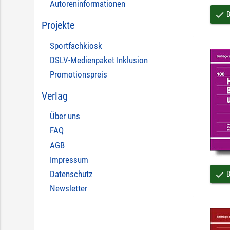
Autoreninformationen
B
done
Projekte
Sportfachkiosk
DSLV-Medienpaket Inklusion
Promotionspreis
Verlag
Über uns
FAQ
AGB
Impressum
Datenschutz
B
done
Newsletter