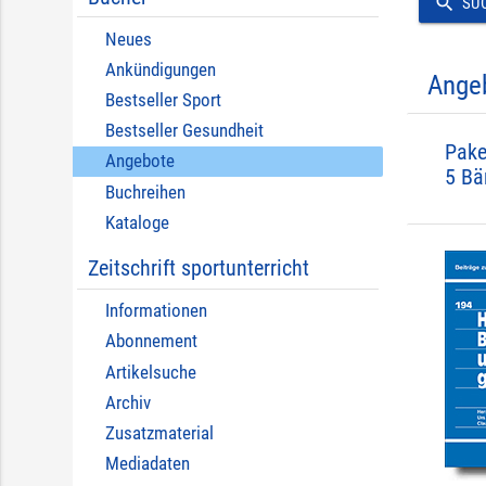
search
SU
Neues
Ankündigungen
Ange
Bestseller Sport
Bestseller Gesundheit
Pake
Angebote
5 Bä
Buchreihen
Kataloge
Zeitschrift sportunterricht
Informationen
Abonnement
Artikelsuche
Archiv
Zusatzmaterial
Mediadaten