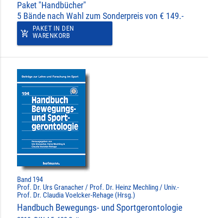
Paket "Handbücher"
5 Bände nach Wahl zum Sonderpreis von € 149.-
PAKET IN DEN
add_shopping_cart
WARENKORB
Band 194
Prof. Dr. Urs Granacher / Prof. Dr. Heinz Mechling / Univ.-
Prof. Dr. Claudia Voelcker-Rehage (Hrsg.)
Handbuch Bewegungs- und Sportgerontologie