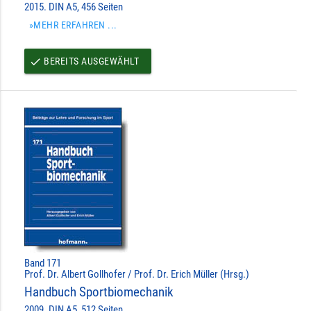
2015. DIN A5, 456 Seiten
»MEHR ERFAHREN ...
BEREITS AUSGEWÄHLT
done
Band 171
Prof. Dr. Albert Gollhofer / Prof. Dr. Erich Müller (Hrsg.)
Handbuch Sportbiomechanik
2009. DIN A5, 512 Seiten