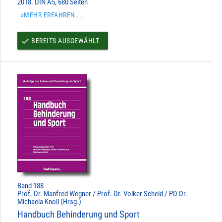
2018. DIN A5, 680 Seiten
»MEHR ERFAHREN ...
BEREITS AUSGEWÄHLT
done
Band 188
Prof. Dr. Manfred Wegner / Prof. Dr. Volker Scheid / PD Dr.
Michaela Knoll (Hrsg.)
Handbuch Behinderung und Sport