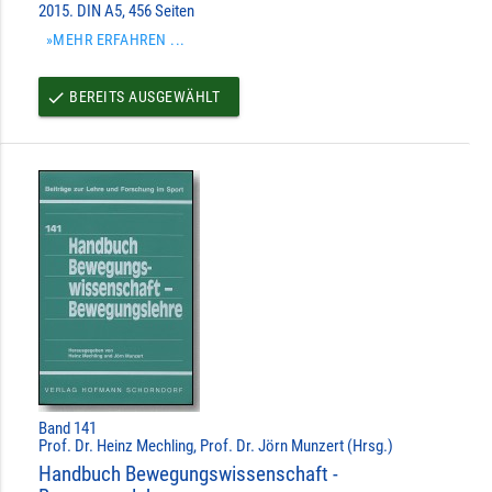
2015. DIN A5, 456 Seiten
»MEHR ERFAHREN ...
BEREITS AUSGEWÄHLT
done
Band 141
Prof. Dr. Heinz Mechling, Prof. Dr. Jörn Munzert (Hrsg.)
Handbuch Bewegungswissenschaft -