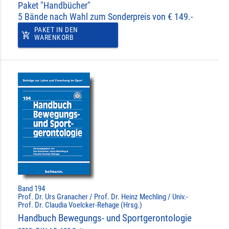
Paket "Handbücher"
5 Bände nach Wahl zum Sonderpreis von € 149.-
PAKET IN DEN
add_shopping_cart
WARENKORB
Band 194
Prof. Dr. Urs Granacher / Prof. Dr. Heinz Mechling / Univ.-
Prof. Dr. Claudia Voelcker-Rehage (Hrsg.)
Handbuch Bewegungs- und Sportgerontologie