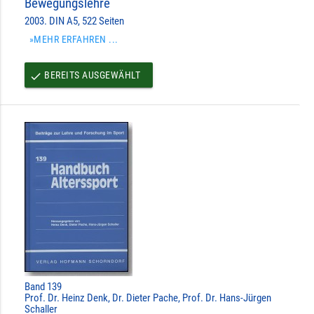
Bewegungslehre
2003. DIN A5, 522 Seiten
»MEHR ERFAHREN ...
BEREITS AUSGEWÄHLT
done
Band 139
Prof. Dr. Heinz Denk, Dr. Dieter Pache, Prof. Dr. Hans-Jürgen
Schaller