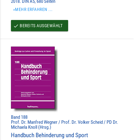
2018. DIN A5, 680 Seiten
»MEHR ERFAHREN ...
BEREITS AUSGEWÄHLT
done
Band 188
Prof. Dr. Manfred Wegner / Prof. Dr. Volker Scheid / PD Dr.
Michaela Knoll (Hrsg.)
Handbuch Behinderung und Sport