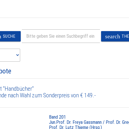
h
search
SUCHE
TH
bote
t "Handbücher"
nde nach Wahl zum Sonderpreis von € 149.-
Band 201
Jun.Prof. Dr. Freya Gassmann / Prof. Dr. Gr
Prof. Dr. Lutz Thieme (Hrsg.)