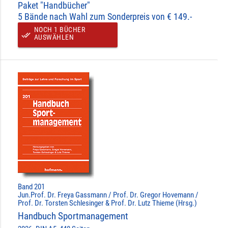
Paket "Handbücher"
5 Bände nach Wahl zum Sonderpreis von € 149.-
NOCH 1 BÜCHER
done_all
AUSWÄHLEN
Band 201
Jun.Prof. Dr. Freya Gassmann / Prof. Dr. Gregor Hovemann /
Prof. Dr. Torsten Schlesinger & Prof. Dr. Lutz Thieme (Hrsg.)
Handbuch Sportmanagement