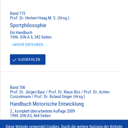
Band 115
Prof. Dr. Herbert Haag M. S. (Hrsg.)
Sportphilosophie
Ein Handbuch
1996. DIN A 5, 342 Seiten
»MEHR ERFAHREN ...
AUSWÄHLEN
done
Band 106
Prof. Dr. Jürgen Baur / Prof. Dr. Klaus Bös / Prof. Dr. Achim
Conzelmann / Prof. Dr. Roland Singer (Hrsg.)
Handbuch Motorische Entwicklung
2., komplett überarbeitete Auflage 2009
1994. DIN A5, 464 Seiten
»MEHR ERFAHREN ...
Diese Website verwendet Cookies. Durch die weitere Nutzung der Website