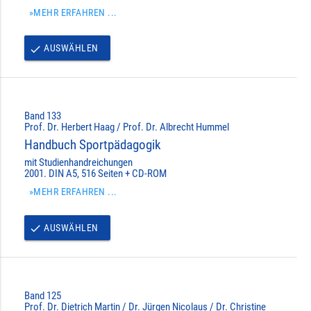
»MEHR ERFAHREN ...
AUSWÄHLEN
done
Band 133
Prof. Dr. Herbert Haag / Prof. Dr. Albrecht Hummel
Handbuch Sportpädagogik
mit Studienhandreichungen
2001. DIN A5, 516 Seiten + CD-ROM
»MEHR ERFAHREN ...
AUSWÄHLEN
done
Band 125
Prof. Dr. Dietrich Martin / Dr. Jürgen Nicolaus / Dr. Christine