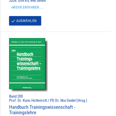
2026. DIN A5, 448 Seiten
»MEHR ERFAHREN ...
AUSWÄHLEN
done
Band 200
Prof. Dr. Kuno Hottenrott / PD Dr. Ilka Seidel (Hrsg.)
Handbuch Trainingswissenschaft -
Trainingslehre