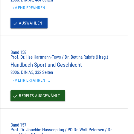
»MEHR ERFAHREN ...
AUSWÄHLEN
done
Band 158
Prof. Dr. Ilse Hartmann-Tews / Dr. Bettina Rulofs (Hrsg.)
Handbuch Sport und Geschlecht
2006. DIN A5, 332 Seiten
»MEHR ERFAHREN ...
BEREITS AUSGEWÄHLT
done
Band 157
Prof. Dr. Joachim Hassenpflug / PD Dr. Wolf Petersen / Dr.