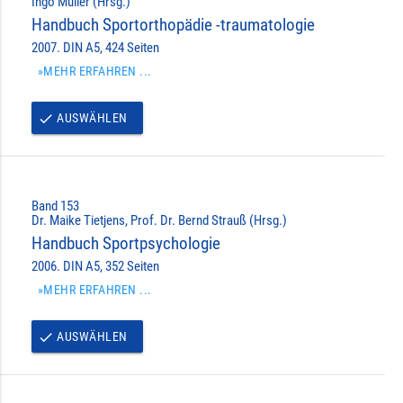
Ingo Müller (Hrsg.)
Handbuch Sportorthopädie -traumatologie
2007. DIN A5, 424 Seiten
»MEHR ERFAHREN ...
AUSWÄHLEN
done
Band 153
Dr. Maike Tietjens, Prof. Dr. Bernd Strauß (Hrsg.)
Handbuch Sportpsychologie
2006. DIN A5, 352 Seiten
»MEHR ERFAHREN ...
AUSWÄHLEN
done