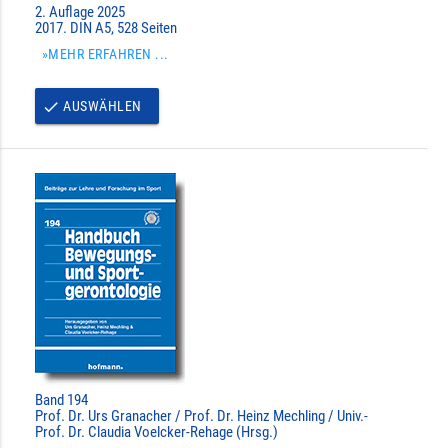
2. Auflage 2025
2017. DIN A5, 528 Seiten
»MEHR ERFAHREN ...
AUSWÄHLEN
done
Band 194
Prof. Dr. Urs Granacher / Prof. Dr. Heinz Mechling / Univ.-
Prof. Dr. Claudia Voelcker-Rehage (Hrsg.)