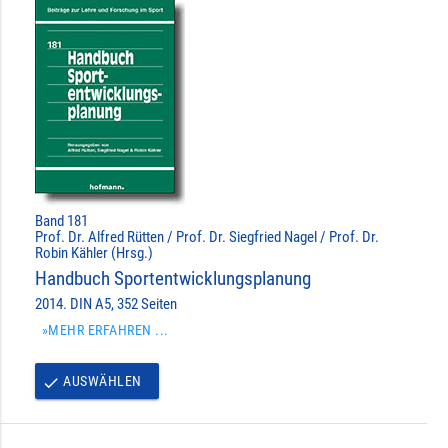
Band 181
Prof. Dr. Alfred Rütten / Prof. Dr. Siegfried Nagel / Prof. Dr.
Robin Kähler (Hrsg.)
Handbuch Sportentwicklungsplanung
2014. DIN A5, 352 Seiten
»MEHR ERFAHREN ...
AUSWÄHLEN
done