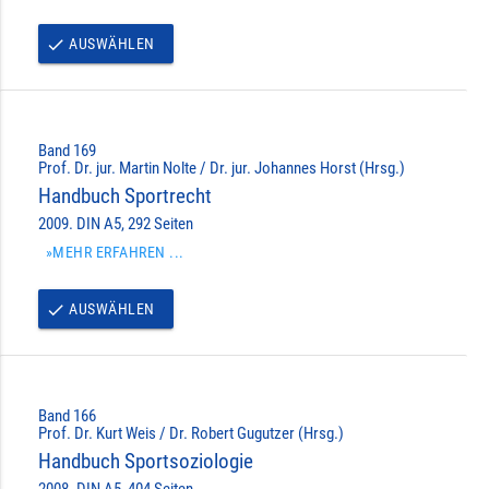
AUSWÄHLEN
done
Band 169
Prof. Dr. jur. Martin Nolte / Dr. jur. Johannes Horst (Hrsg.)
Handbuch Sportrecht
2009. DIN A5, 292 Seiten
»MEHR ERFAHREN ...
AUSWÄHLEN
done
Band 166
Prof. Dr. Kurt Weis / Dr. Robert Gugutzer (Hrsg.)
Handbuch Sportsoziologie
2008. DIN A5, 404 Seiten