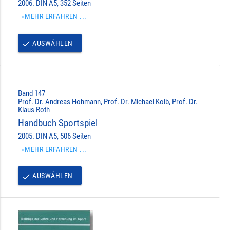
2006. DIN A5, 352 Seiten
»MEHR ERFAHREN ...
AUSWÄHLEN
done
Band 147
Prof. Dr. Andreas Hohmann, Prof. Dr. Michael Kolb, Prof. Dr.
Klaus Roth
Handbuch Sportspiel
2005. DIN A5, 506 Seiten
»MEHR ERFAHREN ...
AUSWÄHLEN
done