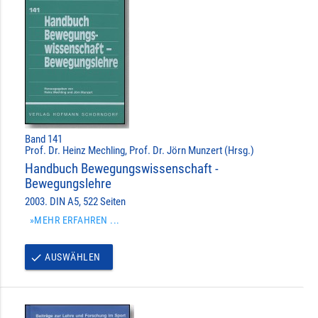
Band 141
Prof. Dr. Heinz Mechling, Prof. Dr. Jörn Munzert (Hrsg.)
Handbuch Bewegungswissenschaft -
Bewegungslehre
2003. DIN A5, 522 Seiten
»MEHR ERFAHREN ...
AUSWÄHLEN
done