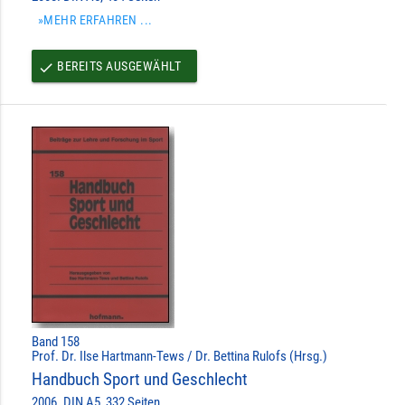
»MEHR ERFAHREN ...
BEREITS AUSGEWÄHLT
done
Band 158
Prof. Dr. Ilse Hartmann-Tews / Dr. Bettina Rulofs (Hrsg.)
Handbuch Sport und Geschlecht
2006. DIN A5, 332 Seiten