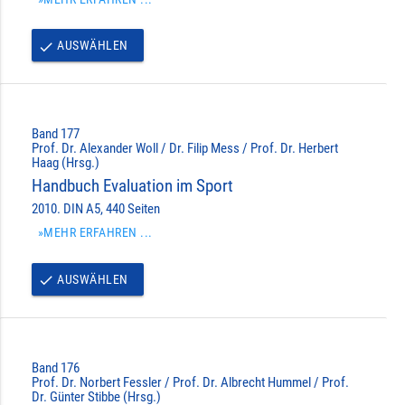
AUSWÄHLEN
done
Band 177
Prof. Dr. Alexander Woll / Dr. Filip Mess / Prof. Dr. Herbert
Haag (Hrsg.)
Handbuch Evaluation im Sport
2010. DIN A5, 440 Seiten
»MEHR ERFAHREN ...
AUSWÄHLEN
done
Band 176
Prof. Dr. Norbert Fessler / Prof. Dr. Albrecht Hummel / Prof.
Dr. Günter Stibbe (Hrsg.)