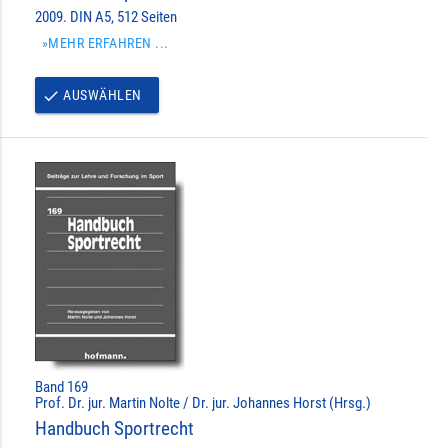
2009. DIN A5, 512 Seiten
»MEHR ERFAHREN ...
AUSWÄHLEN
done
Band 169
Prof. Dr. jur. Martin Nolte / Dr. jur. Johannes Horst (Hrsg.)
Handbuch Sportrecht