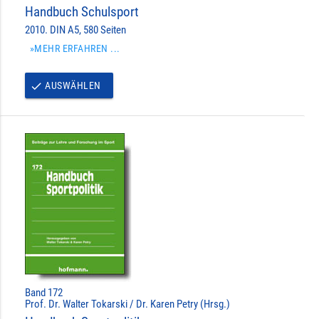
Handbuch Schulsport
2010. DIN A5, 580 Seiten
»MEHR ERFAHREN ...
AUSWÄHLEN
done
Band 172
Prof. Dr. Walter Tokarski / Dr. Karen Petry (Hrsg.)