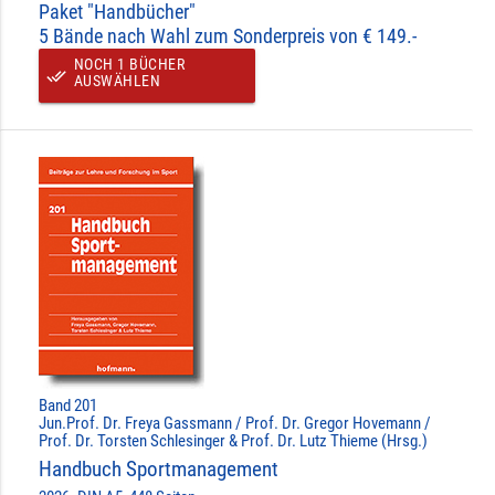
Paket "Handbücher"
5 Bände nach Wahl zum Sonderpreis von € 149.-
NOCH 1 BÜCHER
done_all
AUSWÄHLEN
Band 201
Jun.Prof. Dr. Freya Gassmann / Prof. Dr. Gregor Hovemann /
Prof. Dr. Torsten Schlesinger & Prof. Dr. Lutz Thieme (Hrsg.)
Handbuch Sportmanagement