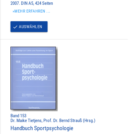
2007. DIN A5, 424 Seiten
»MEHR ERFAHREN ...
AUSWÄHLEN
done
Band 153
Dr. Maike Tietjens, Prof. Dr. Bernd Strauß (Hrsg.)
Handbuch Sportpsychologie