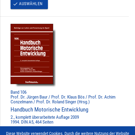
AUSWÄHLEN
done
Band 106
Prof. Dr. Jürgen Baur / Prof. Dr. Klaus Bös / Prof. Dr. Achim
Conzelmann / Prof. Dr. Roland Singer (Hrsg.)
Handbuch Motorische Entwicklung
2., komplett überarbeitete Auflage 2009
1994. DIN A5, 464 Seiten
»MEHR ERFAHREN ...
Diese Website verwendet Cookies. Durch die weitere Nutzung der Website