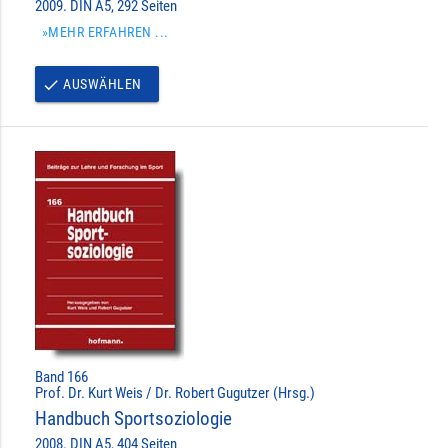
2009. DIN A5, 292 Seiten
»MEHR ERFAHREN ...
AUSWÄHLEN
done
Band 166
Prof. Dr. Kurt Weis / Dr. Robert Gugutzer (Hrsg.)
Handbuch Sportsoziologie
2008. DIN A5, 404 Seiten