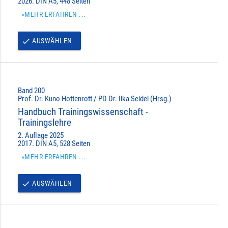
2026. DIN A5, 448 Seiten
»MEHR ERFAHREN ...
AUSWÄHLEN
done
Band 200
Prof. Dr. Kuno Hottenrott / PD Dr. Ilka Seidel (Hrsg.)
Handbuch Trainingswissenschaft -
Trainingslehre
2. Auflage 2025
2017. DIN A5, 528 Seiten
»MEHR ERFAHREN ...
AUSWÄHLEN
done