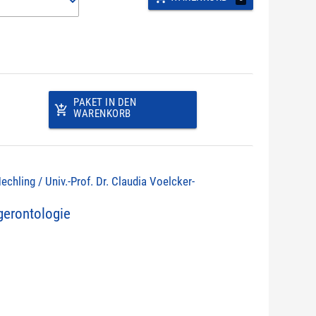
PAKET IN DEN
add_shopping_cart
WARENKORB
echling / Univ.-Prof. Dr. Claudia Voelcker-
erontologie