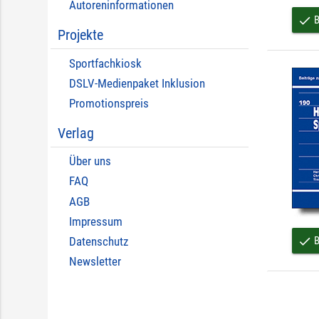
Autoreninformationen
B
done
Projekte
Sportfachkiosk
DSLV-Medienpaket Inklusion
Promotionspreis
Verlag
Über uns
FAQ
AGB
Impressum
B
done
Datenschutz
Newsletter