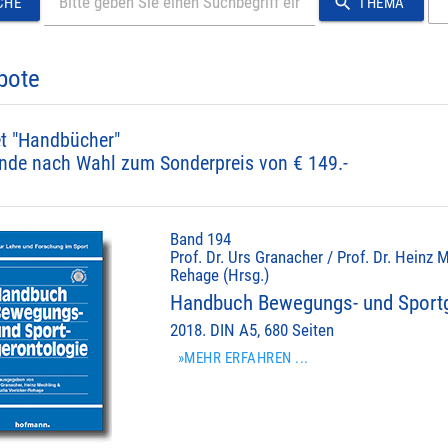
search
CHE
THEMA
bote
t "Handbücher"
nde nach Wahl zum Sonderpreis von € 149.-
Band 194
Prof. Dr. Urs Granacher / Prof. Dr. Heinz M
Rehage (Hrsg.)
Handbuch Bewegungs- und Sportg
2018. DIN A5, 680 Seiten
»MEHR ERFAHREN ...