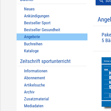
search
SU
Neues
Ankündigungen
Ange
Bestseller Sport
Bestseller Gesundheit
Pake
Angebote
5 Bä
Buchreihen
Kataloge
Zeitschrift sportunterricht
Informationen
Abonnement
Artikelsuche
Archiv
Zusatzmaterial
Mediadaten