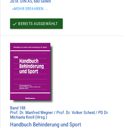
2018. DIN A5, 680 Seiten
»MEHR ERFAHREN ...
BEREITS AUSGEWÄHLT
done
Band 188
Prof. Dr. Manfred Wegner / Prof. Dr. Volker Scheid / PD Dr.
Michaela Knoll (Hrsg.)
Handbuch Behinderung und Sport