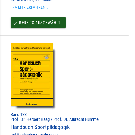
»MEHR ERFAHREN ...
BEREITS AUSGEWÄHLT
done
Band 133
Prof. Dr. Herbert Haag / Prof. Dr. Albrecht Hummel
Handbuch Sportpädagogik
mit Studienhandreichungen