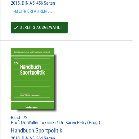
2015. DIN A5, 456 Seiten
»MEHR ERFAHREN ...
BEREITS AUSGEWÄHLT
done
Band 172
Prof. Dr. Walter Tokarski / Dr. Karen Petry (Hrsg.)
Handbuch Sportpolitik
2010. DIN A5, 364 Seiten