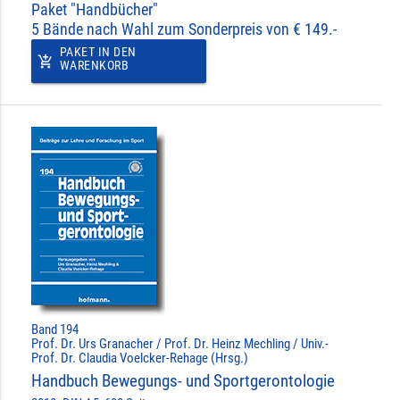
Paket "Handbücher"
5 Bände nach Wahl zum Sonderpreis von € 149.-
PAKET IN DEN
add_shopping_cart
WARENKORB
Band 194
Prof. Dr. Urs Granacher / Prof. Dr. Heinz Mechling / Univ.-
Prof. Dr. Claudia Voelcker-Rehage (Hrsg.)
Handbuch Bewegungs- und Sportgerontologie