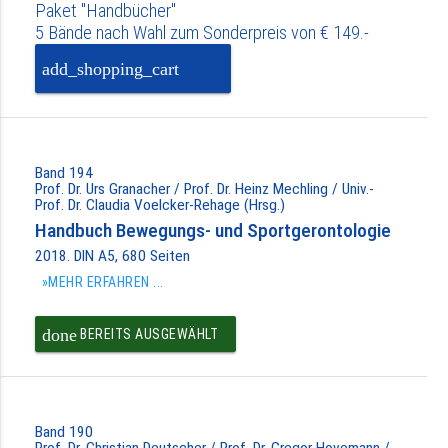
Paket "Handbücher"
5 Bände nach Wahl zum Sonderpreis von € 149.-
add_shopping_cart
PAKET IN DEN
WARENKORB
Band 194
Prof. Dr. Urs Granacher / Prof. Dr. Heinz Mechling / Univ.-
Prof. Dr. Claudia Voelcker-Rehage (Hrsg.)
Handbuch Bewegungs- und Sportgerontologie
2018. DIN A5, 680 Seiten
»MEHR ERFAHREN ...
done
BEREITS AUSGEWÄHLT
Band 190
Prof. Dr. Christian Deutscher / Prof. Dr. Gregor Hovemann /