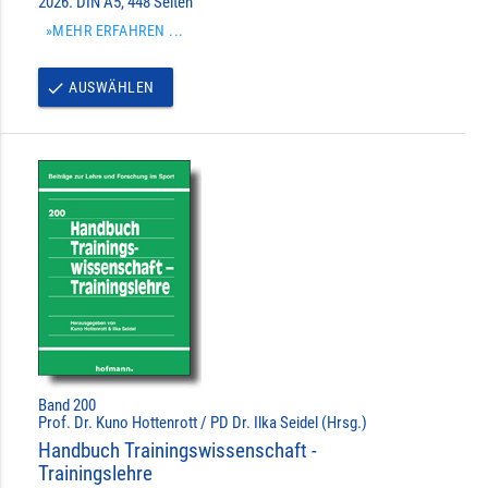
2026. DIN A5, 448 Seiten
»MEHR ERFAHREN ...
AUSWÄHLEN
done
Band 200
Prof. Dr. Kuno Hottenrott / PD Dr. Ilka Seidel (Hrsg.)
Handbuch Trainingswissenschaft -
Trainingslehre