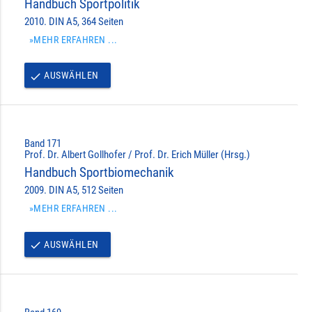
Handbuch Sportpolitik
2010. DIN A5, 364 Seiten
»MEHR ERFAHREN ...
AUSWÄHLEN
done
Band 171
Prof. Dr. Albert Gollhofer / Prof. Dr. Erich Müller (Hrsg.)
Handbuch Sportbiomechanik
2009. DIN A5, 512 Seiten
»MEHR ERFAHREN ...
AUSWÄHLEN
done