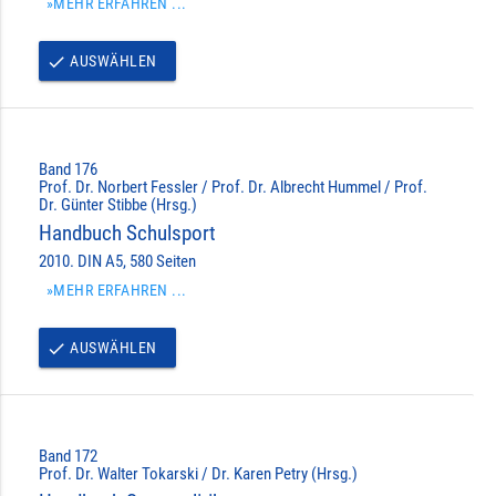
»MEHR ERFAHREN ...
AUSWÄHLEN
done
Band 176
Prof. Dr. Norbert Fessler / Prof. Dr. Albrecht Hummel / Prof.
Dr. Günter Stibbe (Hrsg.)
Handbuch Schulsport
2010. DIN A5, 580 Seiten
»MEHR ERFAHREN ...
AUSWÄHLEN
done
Band 172
Prof. Dr. Walter Tokarski / Dr. Karen Petry (Hrsg.)