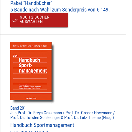
Paket "Handbücher"
5 Bände nach Wahl zum Sonderpreis von € 149.-
NOCH 2 BÜCHER
done_all
AUSWÄHLEN
Band 201
Jun.Prof. Dr. Freya Gassmann / Prof. Dr. Gregor Hovemann /
Prof. Dr. Torsten Schlesinger & Prof. Dr. Lutz Thieme (Hrsg.)
Handbuch Sportmanagement