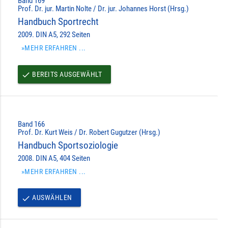
Band 169
Prof. Dr. jur. Martin Nolte / Dr. jur. Johannes Horst (Hrsg.)
Handbuch Sportrecht
2009. DIN A5, 292 Seiten
»MEHR ERFAHREN ...
BEREITS AUSGEWÄHLT
done
Band 166
Prof. Dr. Kurt Weis / Dr. Robert Gugutzer (Hrsg.)
Handbuch Sportsoziologie
2008. DIN A5, 404 Seiten
»MEHR ERFAHREN ...
AUSWÄHLEN
done