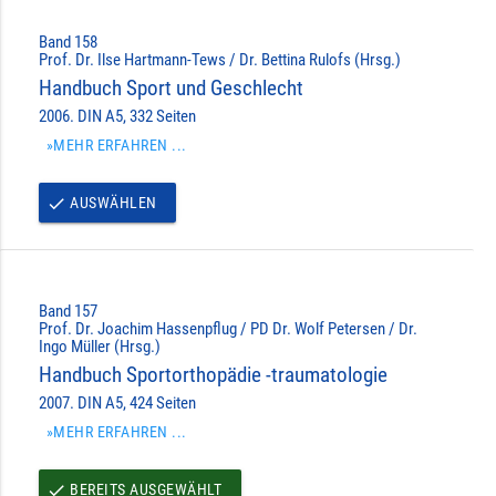
Band 158
Prof. Dr. Ilse Hartmann-Tews / Dr. Bettina Rulofs (Hrsg.)
Handbuch Sport und Geschlecht
2006. DIN A5, 332 Seiten
»MEHR ERFAHREN ...
AUSWÄHLEN
done
Band 157
Prof. Dr. Joachim Hassenpflug / PD Dr. Wolf Petersen / Dr.
Ingo Müller (Hrsg.)
Handbuch Sportorthopädie -traumatologie
2007. DIN A5, 424 Seiten
»MEHR ERFAHREN ...
BEREITS AUSGEWÄHLT
done