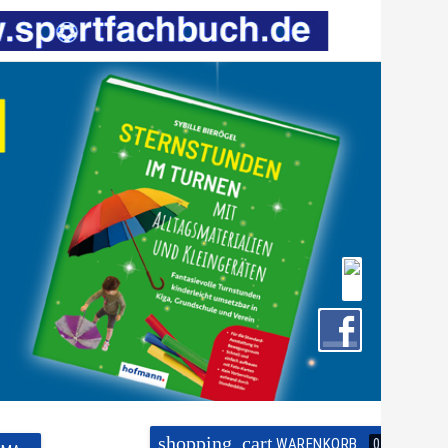
shopping_cart
WARENKORB
0