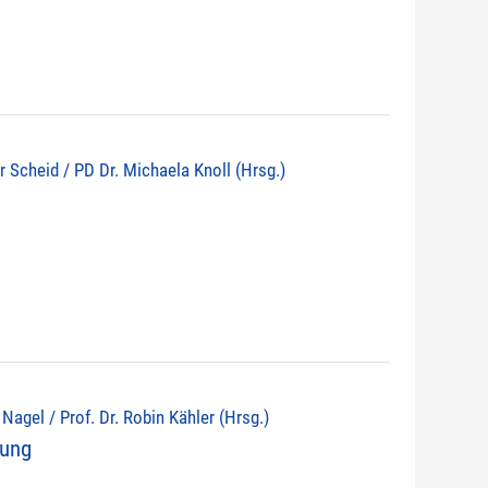
r Scheid / PD Dr. Michaela Knoll (Hrsg.)
d Nagel / Prof. Dr. Robin Kähler (Hrsg.)
nung