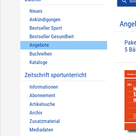
search
SU
Neues
Ankündigungen
Ange
Bestseller Sport
Bestseller Gesundheit
Pake
Angebote
5 Bä
Buchreihen
Kataloge
Zeitschrift sportunterricht
Informationen
Abonnement
Artikelsuche
Archiv
Zusatzmaterial
Mediadaten