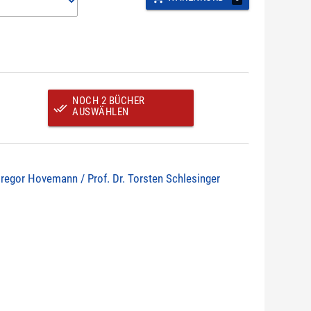
NOCH 2 BÜCHER
done_all
AUSWÄHLEN
Gregor Hovemann / Prof. Dr. Torsten Schlesinger