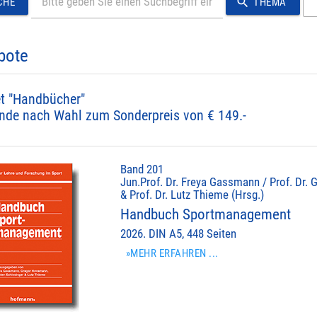
search
CHE
THEMA
bote
t "Handbücher"
nde nach Wahl zum Sonderpreis von € 149.-
Band 201
Jun.Prof. Dr. Freya Gassmann / Prof. Dr. 
& Prof. Dr. Lutz Thieme (Hrsg.)
Handbuch Sportmanagement
2026. DIN A5, 448 Seiten
»MEHR ERFAHREN ...