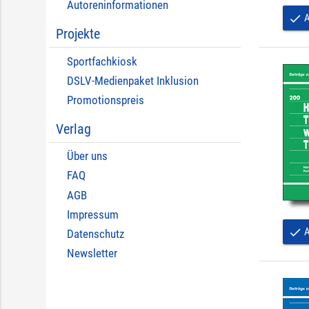
Autoreninformationen
A
done
Projekte
Sportfachkiosk
DSLV-Medienpaket Inklusion
Promotionspreis
Verlag
Über uns
FAQ
AGB
Impressum
A
done
Datenschutz
Newsletter