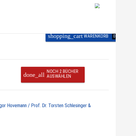
shopping_cart
WARENKORB
0
NOCH 2 BÜCHER
done_all
AUSWÄHLEN
egor Hovemann / Prof. Dr. Torsten Schlesinger &