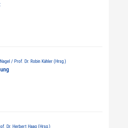
t
 Nagel / Prof. Dr. Robin Kähler (Hrsg.)
nung
rof. Dr. Herbert Haag (Hrsg.)