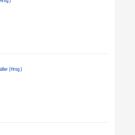
Hrsg.)
üller (Hrsg.)