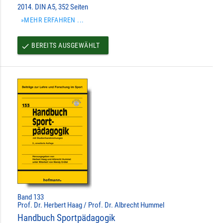
2014. DIN A5, 352 Seiten
»MEHR ERFAHREN ...
BEREITS AUSGEWÄHLT
done
Band 133
Prof. Dr. Herbert Haag / Prof. Dr. Albrecht Hummel
Handbuch Sportpädagogik