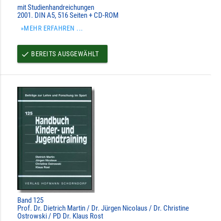
mit Studienhandreichungen
2001. DIN A5, 516 Seiten + CD-ROM
»MEHR ERFAHREN ...
BEREITS AUSGEWÄHLT
done
Band 125
Prof. Dr. Dietrich Martin / Dr. Jürgen Nicolaus / Dr. Christine
Ostrowski / PD Dr. Klaus Rost