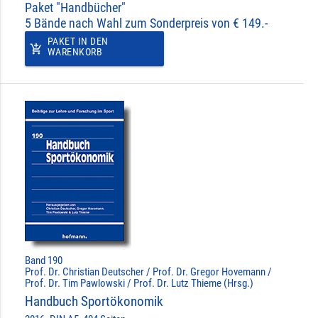
Paket "Handbücher"
5 Bände nach Wahl zum Sonderpreis von € 149.-
PAKET IN DEN
add_shopping_cart
WARENKORB
Band 190
Prof. Dr. Christian Deutscher / Prof. Dr. Gregor Hovemann /
Prof. Dr. Tim Pawlowski / Prof. Dr. Lutz Thieme (Hrsg.)
Handbuch Sportökonomik