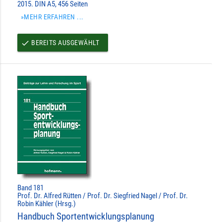
2015. DIN A5, 456 Seiten
»MEHR ERFAHREN ...
BEREITS AUSGEWÄHLT
done
Band 181
Prof. Dr. Alfred Rütten / Prof. Dr. Siegfried Nagel / Prof. Dr.
Robin Kähler (Hrsg.)
Handbuch Sportentwicklungsplanung