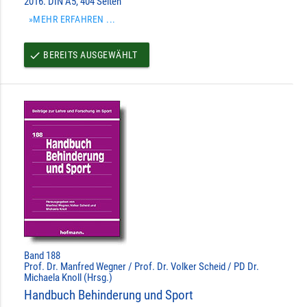
2016. DIN A5, 404 Seiten
»MEHR ERFAHREN ...
BEREITS AUSGEWÄHLT
done
Band 188
Prof. Dr. Manfred Wegner / Prof. Dr. Volker Scheid / PD Dr.
Michaela Knoll (Hrsg.)
Handbuch Behinderung und Sport