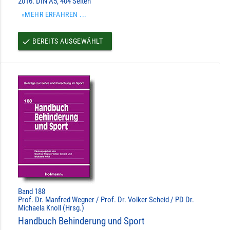
2016. DIN A5, 404 Seiten
»MEHR ERFAHREN ...
BEREITS AUSGEWÄHLT
done
Band 188
Prof. Dr. Manfred Wegner / Prof. Dr. Volker Scheid / PD Dr.
Michaela Knoll (Hrsg.)
Handbuch Behinderung und Sport