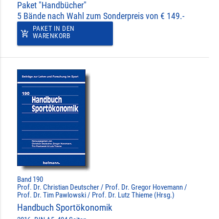
Paket "Handbücher"
5 Bände nach Wahl zum Sonderpreis von € 149.-
PAKET IN DEN
add_shopping_cart
WARENKORB
Band 190
Prof. Dr. Christian Deutscher / Prof. Dr. Gregor Hovemann /
Prof. Dr. Tim Pawlowski / Prof. Dr. Lutz Thieme (Hrsg.)
Handbuch Sportökonomik