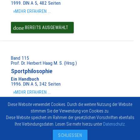
1999. DIN A 5, 482 Seiten
»MEHR ERFAHREN ...
done
BEREITS AUSGEWÄHLT
Band 115
Prof. Dr. Herbert Haag M. S. (Hrsg.)
Sportphilosophie
Ein Handbuch
1996. DIN A 5, 342 Seiten
»MEHR ERFAHREN ...
Diese Website verwendet Cookies. Durch die weitere Nutzung der Website
done
BEREITS AUSGEWÄHLT
stimmen Sie der Verwendung von Cookies zu.
Diese Website speichert im Rahmen der gesetzlichen Vorschriften ebenfalls
Ihre Verbindungsdaten. Lesen Sie mehr hierzu unter
Datenschutz
.
Impressum
Vertrag widerrufen
© 2026
Kontakt
Hofmann-
SCHLIESSEN