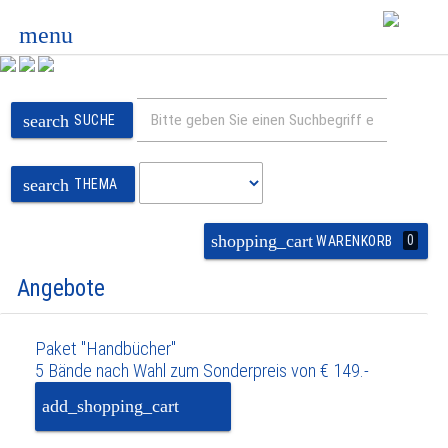
menu
search
SUCHE
search
THEMA
shopping_cart
0
WARENKORB
Angebote
Paket "Handbücher"
5 Bände nach Wahl zum Sonderpreis von € 149.-
add_shopping_cart