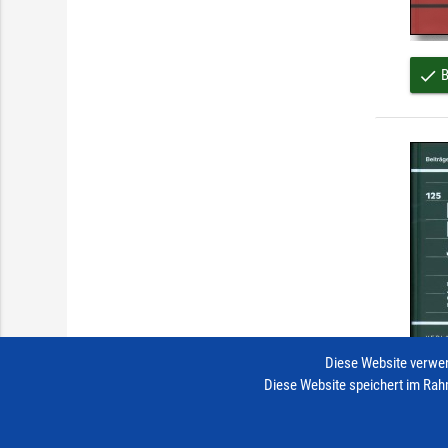
B
done
Diese Website verwen
Diese Website speichert im Rah
B
done
Impressum
Vertrag widerrufen