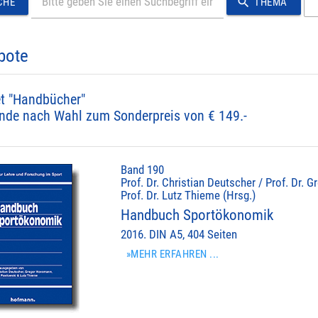
search
CHE
THEMA
bote
t "Handbücher"
nde nach Wahl zum Sonderpreis von € 149.-
Band 190
Prof. Dr. Christian Deutscher / Prof. Dr.
Prof. Dr. Lutz Thieme (Hrsg.)
Handbuch Sportökonomik
2016. DIN A5, 404 Seiten
»MEHR ERFAHREN ...