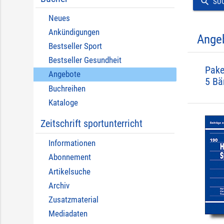
search
SU
Neues
Ankündigungen
Ange
Bestseller Sport
Bestseller Gesundheit
Pake
Angebote
5 Bä
Buchreihen
Kataloge
Zeitschrift sportunterricht
Informationen
Abonnement
Artikelsuche
Archiv
Zusatzmaterial
Mediadaten