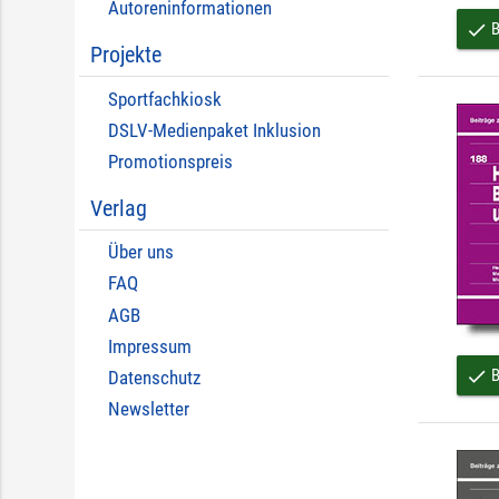
Autoreninformationen
B
done
Projekte
Sportfachkiosk
DSLV-Medienpaket Inklusion
Promotionspreis
Verlag
Über uns
FAQ
AGB
Impressum
B
done
Datenschutz
Newsletter