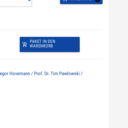
PAKET IN DEN
add_shopping_cart
WARENKORB
 Gregor Hovemann / Prof. Dr. Tim Pawlowski /