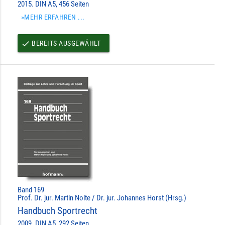
2015. DIN A5, 456 Seiten
»MEHR ERFAHREN ...
BEREITS AUSGEWÄHLT
done
Band 169
Prof. Dr. jur. Martin Nolte / Dr. jur. Johannes Horst (Hrsg.)
Handbuch Sportrecht
2009. DIN A5, 292 Seiten