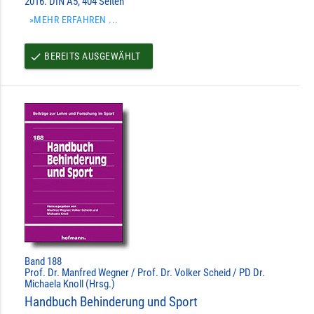
2016. DIN A5, 404 Seiten
»MEHR ERFAHREN ...
BEREITS AUSGEWÄHLT
done
Band 188
Prof. Dr. Manfred Wegner / Prof. Dr. Volker Scheid / PD Dr.
Michaela Knoll (Hrsg.)
Handbuch Behinderung und Sport