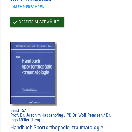
»MEHR ERFAHREN ...
BEREITS AUSGEWÄHLT
done
Band 157
Prof. Dr. Joachim Hassenpflug / PD Dr. Wolf Petersen / Dr.
Ingo Müller (Hrsg.)
Handbuch Sportorthopädie -traumatologie