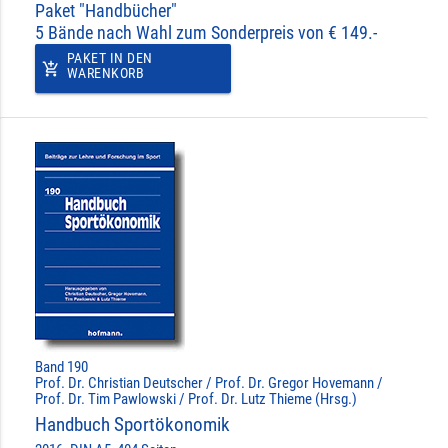
Paket "Handbücher"
5 Bände nach Wahl zum Sonderpreis von € 149.-
PAKET IN DEN
add_shopping_cart
WARENKORB
Band 190
Prof. Dr. Christian Deutscher / Prof. Dr. Gregor Hovemann /
Prof. Dr. Tim Pawlowski / Prof. Dr. Lutz Thieme (Hrsg.)
Handbuch Sportökonomik