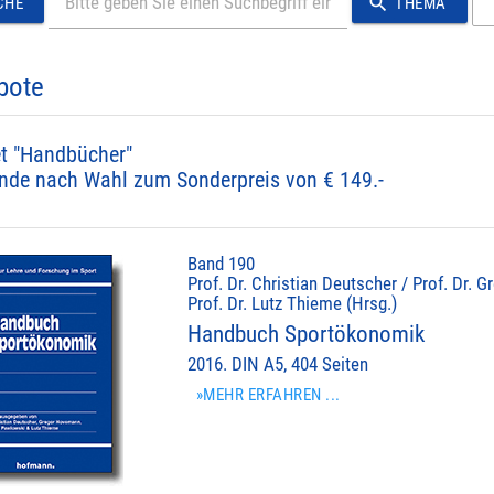
search
CHE
THEMA
bote
t "Handbücher"
nde nach Wahl zum Sonderpreis von € 149.-
Band 190
Prof. Dr. Christian Deutscher / Prof. Dr.
Prof. Dr. Lutz Thieme (Hrsg.)
Handbuch Sportökonomik
2016. DIN A5, 404 Seiten
»MEHR ERFAHREN ...