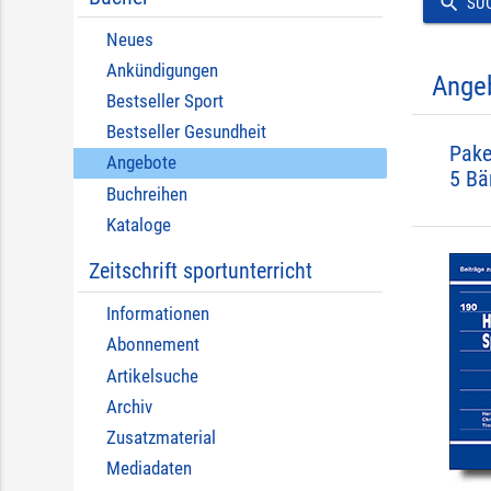
search
SU
Neues
Ankündigungen
Ange
Bestseller Sport
Bestseller Gesundheit
Pake
Angebote
5 Bä
Buchreihen
Kataloge
Zeitschrift sportunterricht
Informationen
Abonnement
Artikelsuche
Archiv
Zusatzmaterial
Mediadaten