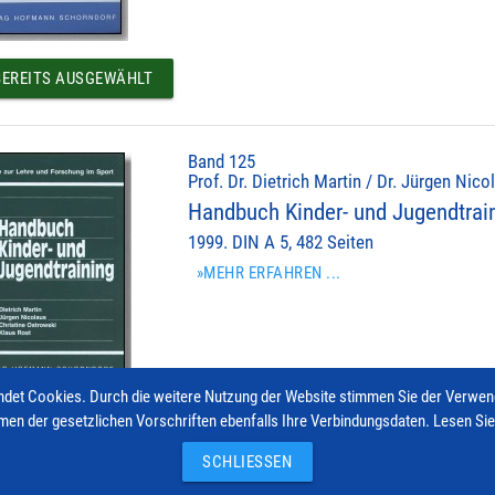
EREITS AUSGEWÄHLT
Band 125
Prof. Dr. Dietrich Martin / Dr. Jürgen Nic
Handbuch Kinder- und Jugendtrai
1999. DIN A 5, 482 Seiten
»MEHR ERFAHREN ...
det Cookies. Durch die weitere Nutzung der Website stimmen Sie der Verwe
men der gesetzlichen Vorschriften ebenfalls Ihre Verbindungsdaten. Lesen Si
EREITS AUSGEWÄHLT
SCHLIESSEN
© 2026 Hofmann-Verlag