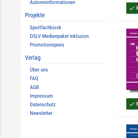
Autoreninformationen
B
done
Projekte
Sportfachkiosk
DSLV-Medienpaket Inklusion
Promotionspreis
Verlag
Über uns
FAQ
AGB
Impressum
B
done
Datenschutz
Newsletter