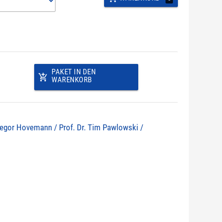
PAKET IN DEN
add_shopping_cart
WARENKORB
 Gregor Hovemann / Prof. Dr. Tim Pawlowski /