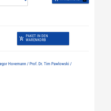
PAKET IN DEN
add_shopping_cart
WARENKORB
 Gregor Hovemann / Prof. Dr. Tim Pawlowski /