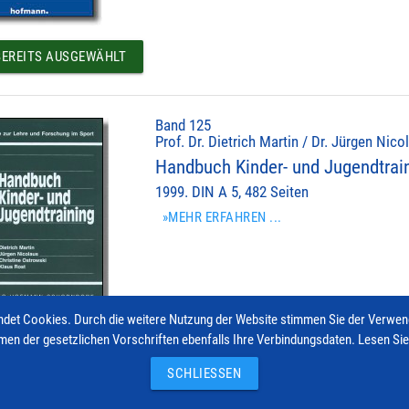
EREITS AUSGEWÄHLT
Band 125
Prof. Dr. Dietrich Martin / Dr. Jürgen Nic
Handbuch Kinder- und Jugendtrai
1999. DIN A 5, 482 Seiten
»MEHR ERFAHREN ...
det Cookies. Durch die weitere Nutzung der Website stimmen Sie der Verwe
men der gesetzlichen Vorschriften ebenfalls Ihre Verbindungsdaten. Lesen Si
EREITS AUSGEWÄHLT
SCHLIESSEN
© 2026 Hofmann-Verlag