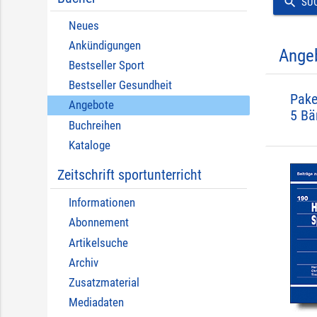
search
SU
Neues
Ankündigungen
Ange
Bestseller Sport
Bestseller Gesundheit
Pake
Angebote
5 Bä
Buchreihen
Kataloge
Zeitschrift sportunterricht
Informationen
Abonnement
Artikelsuche
Archiv
Zusatzmaterial
Mediadaten