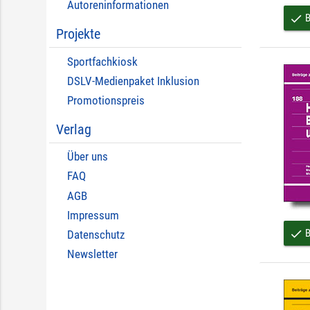
Autoreninformationen
B
done
Projekte
Sportfachkiosk
DSLV-Medienpaket Inklusion
Promotionspreis
Verlag
Über uns
FAQ
AGB
Impressum
B
done
Datenschutz
Newsletter