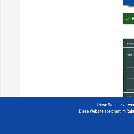
B
done
Diese Website verwen
Diese Website speichert im Rah
B
done
Impressum
Vertrag widerrufen