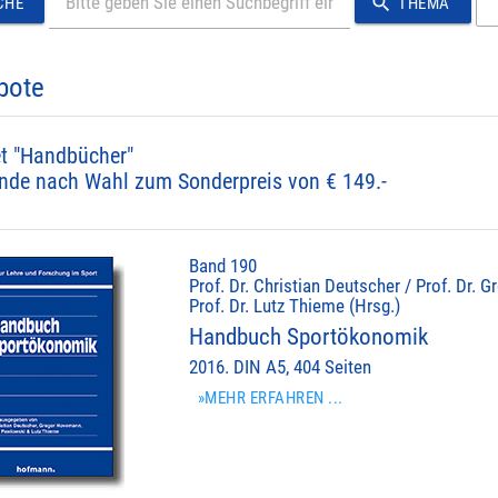
search
CHE
THEMA
bote
t "Handbücher"
nde nach Wahl zum Sonderpreis von € 149.-
Band 190
Prof. Dr. Christian Deutscher / Prof. Dr.
Prof. Dr. Lutz Thieme (Hrsg.)
Handbuch Sportökonomik
2016. DIN A5, 404 Seiten
»MEHR ERFAHREN ...