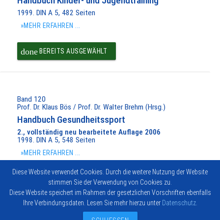
Handbuch Kinder- und Jugendtraining
1999. DIN A 5, 482 Seiten
»MEHR ERFAHREN ...
done
BEREITS AUSGEWÄHLT
Band 120
Prof. Dr. Klaus Bös / Prof. Dr. Walter Brehm (Hrsg.)
Handbuch Gesundheitssport
2., vollständig neu bearbeitete Auflage 2006
1998. DIN A 5, 548 Seiten
»MEHR ERFAHREN ...
Diese Website verwendet Cookies. Durch die weitere Nutzung der Website
done
BEREITS AUSGEWÄHLT
stimmen Sie der Verwendung von Cookies zu.
Diese Website speichert im Rahmen der gesetzlichen Vorschriften ebenfalls
Ihre Verbindungsdaten. Lesen Sie mehr hierzu unter
Datenschutz
.
Impressum
Vertrag widerrufen
© 2026
Kontakt
Hofmann-