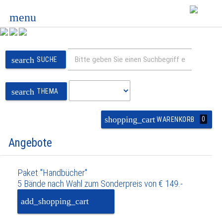
menu
search
SUCHE
search
THEMA
shopping_cart
0
WARENKORB
Angebote
Paket "Handbücher"
5 Bände nach Wahl zum Sonderpreis von € 149.-
add_shopping_cart