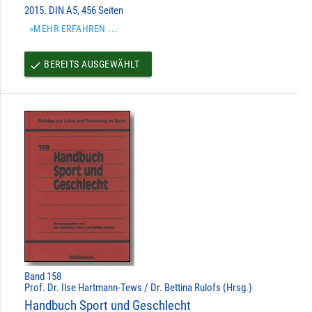
2015. DIN A5, 456 Seiten
»MEHR ERFAHREN ...
BEREITS AUSGEWÄHLT
done
Band 158
Prof. Dr. Ilse Hartmann-Tews / Dr. Bettina Rulofs (Hrsg.)
Handbuch Sport und Geschlecht