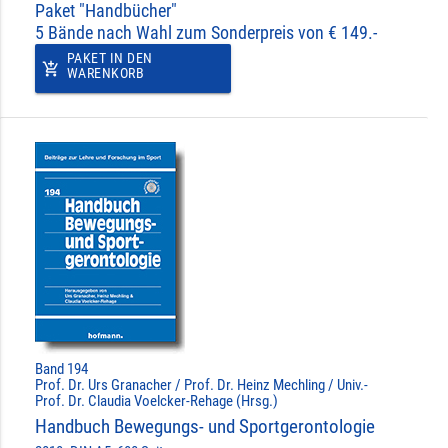
Paket "Handbücher"
5 Bände nach Wahl zum Sonderpreis von € 149.-
PAKET IN DEN
add_shopping_cart
WARENKORB
Band 194
Prof. Dr. Urs Granacher / Prof. Dr. Heinz Mechling / Univ.-
Prof. Dr. Claudia Voelcker-Rehage (Hrsg.)
Handbuch Bewegungs- und Sportgerontologie