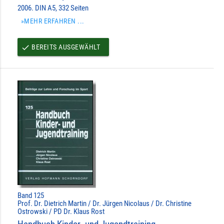
2006. DIN A5, 332 Seiten
»MEHR ERFAHREN ...
BEREITS AUSGEWÄHLT
done
Band 125
Prof. Dr. Dietrich Martin / Dr. Jürgen Nicolaus / Dr. Christine
Ostrowski / PD Dr. Klaus Rost