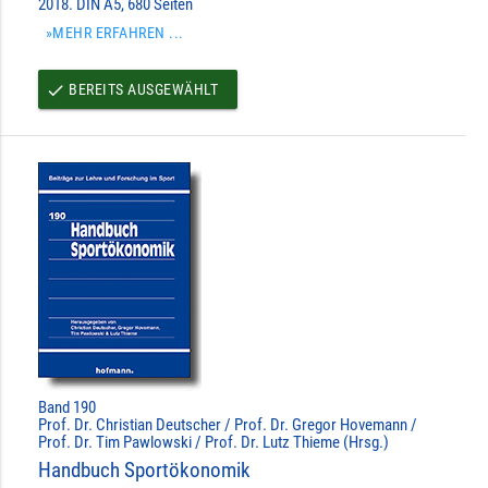
2018. DIN A5, 680 Seiten
»MEHR ERFAHREN ...
BEREITS AUSGEWÄHLT
done
Band 190
Prof. Dr. Christian Deutscher / Prof. Dr. Gregor Hovemann /
Prof. Dr. Tim Pawlowski / Prof. Dr. Lutz Thieme (Hrsg.)
Handbuch Sportökonomik