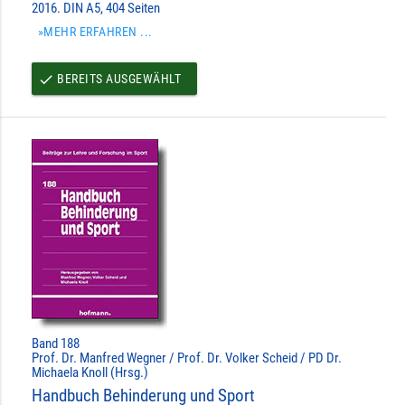
2016. DIN A5, 404 Seiten
»MEHR ERFAHREN ...
BEREITS AUSGEWÄHLT
done
Band 188
Prof. Dr. Manfred Wegner / Prof. Dr. Volker Scheid / PD Dr.
Michaela Knoll (Hrsg.)
Handbuch Behinderung und Sport