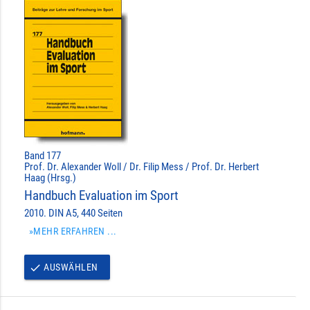
Band 177
Prof. Dr. Alexander Woll / Dr. Filip Mess / Prof. Dr. Herbert
Haag (Hrsg.)
Handbuch Evaluation im Sport
2010. DIN A5, 440 Seiten
»MEHR ERFAHREN ...
AUSWÄHLEN
done