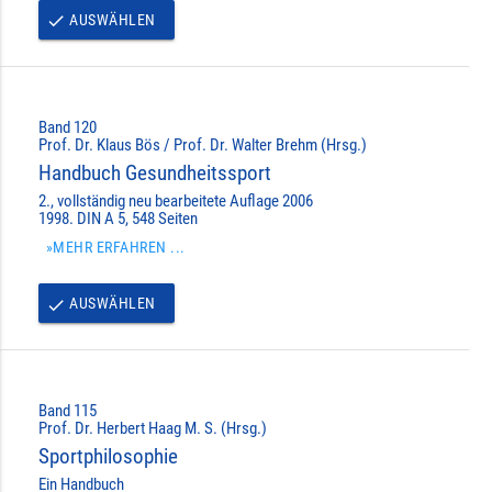
AUSWÄHLEN
done
Band 120
Prof. Dr. Klaus Bös / Prof. Dr. Walter Brehm (Hrsg.)
Handbuch Gesundheitssport
2., vollständig neu bearbeitete Auflage 2006
1998. DIN A 5, 548 Seiten
»MEHR ERFAHREN ...
AUSWÄHLEN
done
Band 115
Prof. Dr. Herbert Haag M. S. (Hrsg.)
Sportphilosophie
Ein Handbuch