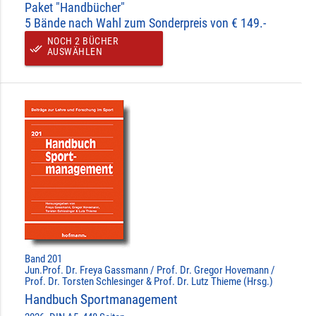
Paket "Handbücher"
5 Bände nach Wahl zum Sonderpreis von € 149.-
NOCH 2 BÜCHER
done_all
AUSWÄHLEN
Band 201
Jun.Prof. Dr. Freya Gassmann / Prof. Dr. Gregor Hovemann /
Prof. Dr. Torsten Schlesinger & Prof. Dr. Lutz Thieme (Hrsg.)
Handbuch Sportmanagement