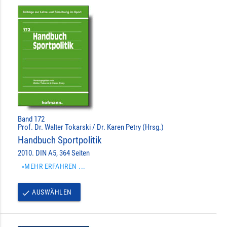
Band 172
Prof. Dr. Walter Tokarski / Dr. Karen Petry (Hrsg.)
Handbuch Sportpolitik
2010. DIN A5, 364 Seiten
»MEHR ERFAHREN ...
AUSWÄHLEN
done