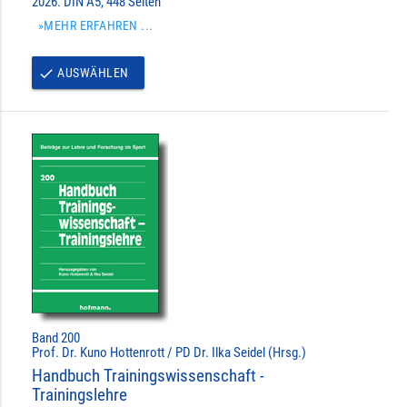
2026. DIN A5, 448 Seiten
»MEHR ERFAHREN ...
AUSWÄHLEN
done
Band 200
Prof. Dr. Kuno Hottenrott / PD Dr. Ilka Seidel (Hrsg.)
Handbuch Trainingswissenschaft -
Trainingslehre