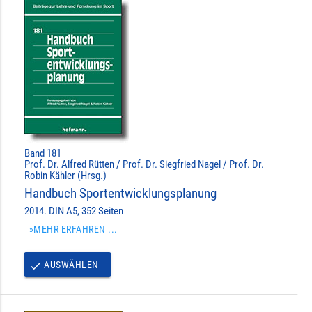
Band 181
Prof. Dr. Alfred Rütten / Prof. Dr. Siegfried Nagel / Prof. Dr.
Robin Kähler (Hrsg.)
Handbuch Sportentwicklungsplanung
2014. DIN A5, 352 Seiten
»MEHR ERFAHREN ...
AUSWÄHLEN
done