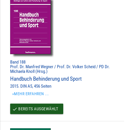
Band 188
Prof. Dr. Manfred Wegner / Prof. Dr. Volker Scheid / PD Dr.
Michaela Knoll (Hrsg.)
Handbuch Behinderung und Sport
2015. DIN A5, 456 Seiten
»MEHR ERFAHREN ...
BEREITS AUSGEWÄHLT
done