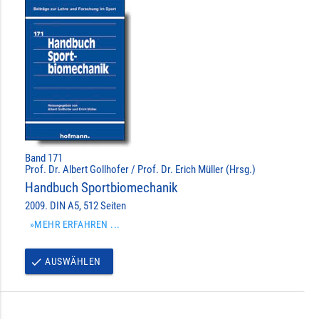
Band 171
Prof. Dr. Albert Gollhofer / Prof. Dr. Erich Müller (Hrsg.)
Handbuch Sportbiomechanik
2009. DIN A5, 512 Seiten
»MEHR ERFAHREN ...
AUSWÄHLEN
done