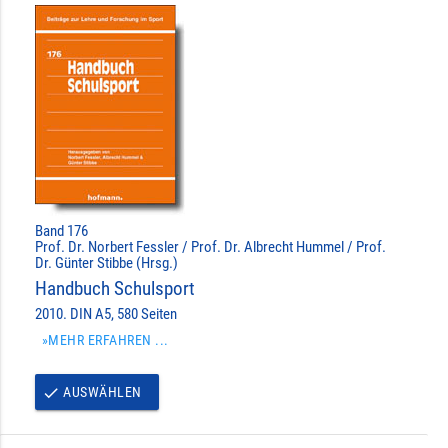
Band 176
Prof. Dr. Norbert Fessler / Prof. Dr. Albrecht Hummel / Prof.
Dr. Günter Stibbe (Hrsg.)
Handbuch Schulsport
2010. DIN A5, 580 Seiten
»MEHR ERFAHREN ...
AUSWÄHLEN
done