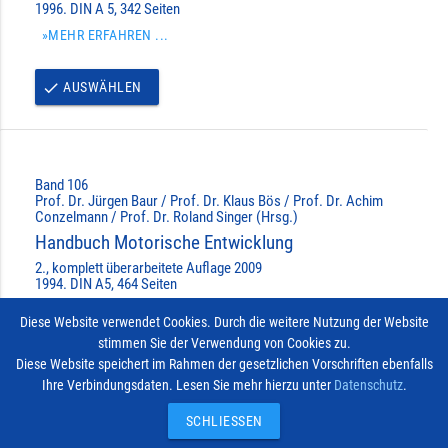
1996. DIN A 5, 342 Seiten
»MEHR ERFAHREN ...
AUSWÄHLEN
done
Band 106
Prof. Dr. Jürgen Baur / Prof. Dr. Klaus Bös / Prof. Dr. Achim
Conzelmann / Prof. Dr. Roland Singer (Hrsg.)
Handbuch Motorische Entwicklung
2., komplett überarbeitete Auflage 2009
1994. DIN A5, 464 Seiten
»MEHR ERFAHREN ...
Diese Website verwendet Cookies. Durch die weitere Nutzung der Website
stimmen Sie der Verwendung von Cookies zu.
AUSWÄHLEN
done
Diese Website speichert im Rahmen der gesetzlichen Vorschriften ebenfalls
Ihre Verbindungsdaten. Lesen Sie mehr hierzu unter
Datenschutz
.
Impressum
Vertrag widerrufen
© 2026
Kontakt
SCHLIESSEN
Hofmann-Verlag