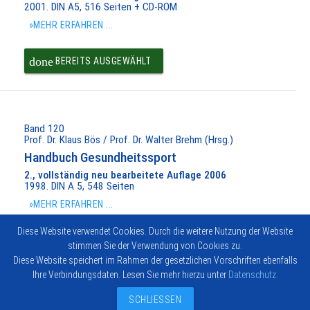
2001. DIN A5, 516 Seiten + CD-ROM
»MEHR ERFAHREN ...
done
BEREITS AUSGEWÄHLT
Band 120
Prof. Dr. Klaus Bös / Prof. Dr. Walter Brehm (Hrsg.)
Handbuch Gesundheitssport
2., vollständig neu bearbeitete Auflage 2006
1998. DIN A 5, 548 Seiten
»MEHR ERFAHREN ...
Diese Website verwendet Cookies. Durch die weitere Nutzung der Website
done
BEREITS AUSGEWÄHLT
stimmen Sie der Verwendung von Cookies zu.
Diese Website speichert im Rahmen der gesetzlichen Vorschriften ebenfalls
Ihre Verbindungsdaten. Lesen Sie mehr hierzu unter
Datenschutz
.
Impressum
Vertrag widerrufen
© 2026
Kontakt
Hofmann-
SCHLIESSEN