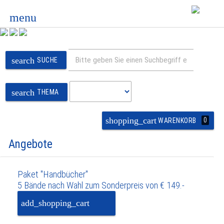
menu
search
SUCHE
search
THEMA
shopping_cart
0
WARENKORB
Angebote
Paket "Handbücher"
5 Bände nach Wahl zum Sonderpreis von € 149.-
add_shopping_cart