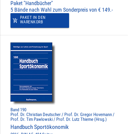
Paket "Handbücher"
5 Bände nach Wahl zum Sonderpreis von € 149.-
PAKET IN DEN
add_shopping_cart
WARENKORB
Band 190
Prof. Dr. Christian Deutscher / Prof. Dr. Gregor Hovemann /
Prof. Dr. Tim Pawlowski / Prof. Dr. Lutz Thieme (Hrsg.)
Handbuch Sportökonomik