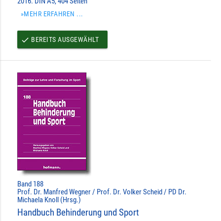
2016. DIN A5, 404 Seiten
»MEHR ERFAHREN ...
BEREITS AUSGEWÄHLT
done
Band 188
Prof. Dr. Manfred Wegner / Prof. Dr. Volker Scheid / PD Dr.
Michaela Knoll (Hrsg.)
Handbuch Behinderung und Sport