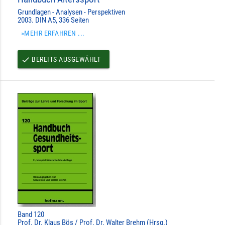
Grundlagen - Analysen - Perspektiven
2003. DIN A5, 336 Seiten
»MEHR ERFAHREN ...
BEREITS AUSGEWÄHLT
done
Band 120
Prof. Dr. Klaus Bös / Prof. Dr. Walter Brehm (Hrsg.)