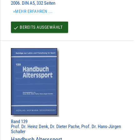
2006. DIN A5, 332 Seiten
»MEHR ERFAHREN ...
BEREITS AUSGEWÄHLT
done
Band 139
Prof. Dr. Heinz Denk, Dr. Dieter Pache, Prof. Dr. Hans-Jürgen
Schaller
Handbuch Alterssport