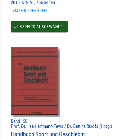
2015. DIN A5, 456 Seiten
»MEHR ERFAHREN ...
BEREITS AUSGEWÄHLT
done
Band 158
Prof. Dr. Ilse Hartmann-Tews / Dr. Bettina Rulofs (Hrsg.)
Handbuch Sport und Geschlecht