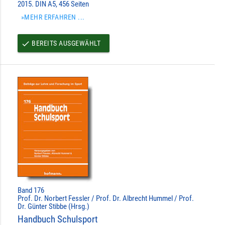
2015. DIN A5, 456 Seiten
»MEHR ERFAHREN ...
BEREITS AUSGEWÄHLT
done
Band 176
Prof. Dr. Norbert Fessler / Prof. Dr. Albrecht Hummel / Prof.
Dr. Günter Stibbe (Hrsg.)
Handbuch Schulsport