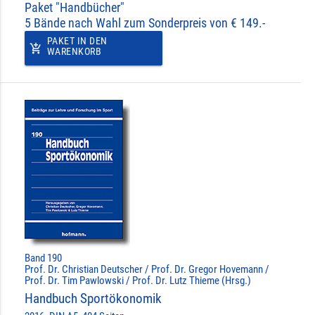
Paket "Handbücher"
5 Bände nach Wahl zum Sonderpreis von € 149.-
PAKET IN DEN
add_shopping_cart
WARENKORB
Band 190
Prof. Dr. Christian Deutscher / Prof. Dr. Gregor Hovemann /
Prof. Dr. Tim Pawlowski / Prof. Dr. Lutz Thieme (Hrsg.)
Handbuch Sportökonomik