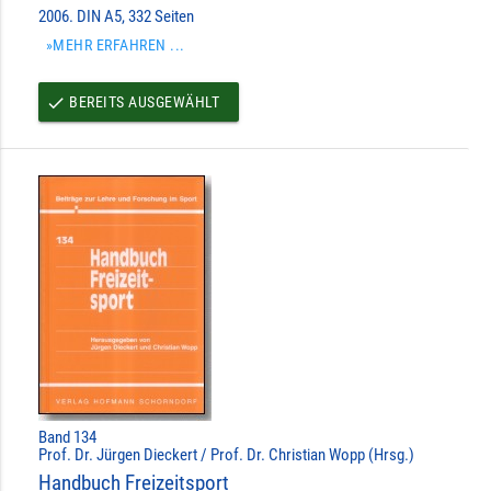
2006. DIN A5, 332 Seiten
»MEHR ERFAHREN ...
BEREITS AUSGEWÄHLT
done
Band 134
Prof. Dr. Jürgen Dieckert / Prof. Dr. Christian Wopp (Hrsg.)
Handbuch Freizeitsport