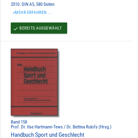
2010. DIN A5, 580 Seiten
»MEHR ERFAHREN ...
BEREITS AUSGEWÄHLT
done
Band 158
Prof. Dr. Ilse Hartmann-Tews / Dr. Bettina Rulofs (Hrsg.)
Handbuch Sport und Geschlecht