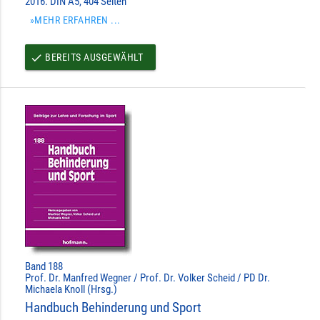
2016. DIN A5, 404 Seiten
»MEHR ERFAHREN ...
BEREITS AUSGEWÄHLT
done
Band 188
Prof. Dr. Manfred Wegner / Prof. Dr. Volker Scheid / PD Dr.
Michaela Knoll (Hrsg.)
Handbuch Behinderung und Sport