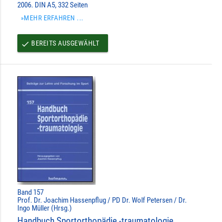
2006. DIN A5, 332 Seiten
»MEHR ERFAHREN ...
BEREITS AUSGEWÄHLT
done
Band 157
Prof. Dr. Joachim Hassenpflug / PD Dr. Wolf Petersen / Dr.
Ingo Müller (Hrsg.)
Handbuch Sportorthopädie -traumatologie