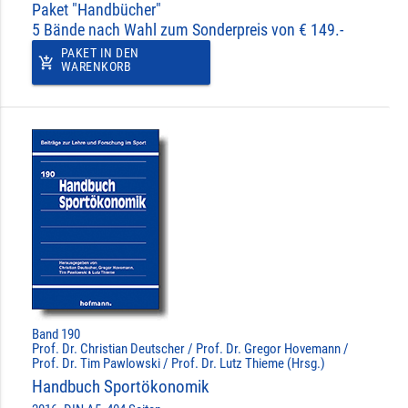
Paket "Handbücher"
5 Bände nach Wahl zum Sonderpreis von € 149.-
PAKET IN DEN
add_shopping_cart
WARENKORB
Band 190
Prof. Dr. Christian Deutscher / Prof. Dr. Gregor Hovemann /
Prof. Dr. Tim Pawlowski / Prof. Dr. Lutz Thieme (Hrsg.)
Handbuch Sportökonomik