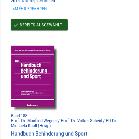
2016. DIN A5, 404 Seiten
»MEHR ERFAHREN ...
BEREITS AUSGEWÄHLT
done
Band 188
Prof. Dr. Manfred Wegner / Prof. Dr. Volker Scheid / PD Dr.
Michaela Knoll (Hrsg.)
Handbuch Behinderung und Sport