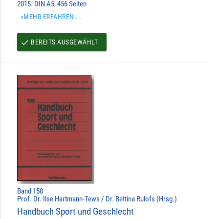
2015. DIN A5, 456 Seiten
»MEHR ERFAHREN ...
BEREITS AUSGEWÄHLT
done
Band 158
Prof. Dr. Ilse Hartmann-Tews / Dr. Bettina Rulofs (Hrsg.)
Handbuch Sport und Geschlecht