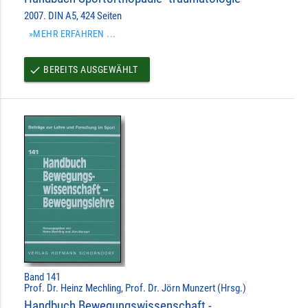
2007. DIN A5, 424 Seiten
»MEHR ERFAHREN ...
BEREITS AUSGEWÄHLT
done
Band 141
Prof. Dr. Heinz Mechling, Prof. Dr. Jörn Munzert (Hrsg.)
Handbuch Bewegungswissenschaft -