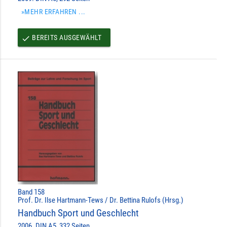
»MEHR ERFAHREN ...
BEREITS AUSGEWÄHLT
done
Band 158
Prof. Dr. Ilse Hartmann-Tews / Dr. Bettina Rulofs (Hrsg.)
Handbuch Sport und Geschlecht
2006. DIN A5, 332 Seiten