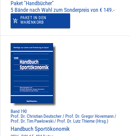
Paket "Handbücher"
5 Bände nach Wahl zum Sonderpreis von € 149.-
PAKET IN DEN
add_shopping_cart
WARENKORB
Band 190
Prof. Dr. Christian Deutscher / Prof. Dr. Gregor Hovemann /
Prof. Dr. Tim Pawlowski / Prof. Dr. Lutz Thieme (Hrsg.)
Handbuch Sportökonomik