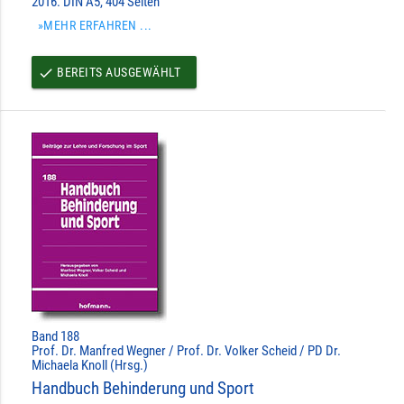
2016. DIN A5, 404 Seiten
»MEHR ERFAHREN ...
BEREITS AUSGEWÄHLT
done
Band 188
Prof. Dr. Manfred Wegner / Prof. Dr. Volker Scheid / PD Dr.
Michaela Knoll (Hrsg.)
Handbuch Behinderung und Sport