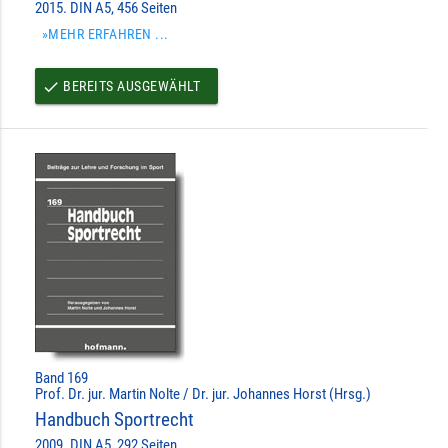
2015. DIN A5, 456 Seiten
»MEHR ERFAHREN ...
BEREITS AUSGEWÄHLT
done
Band 169
Prof. Dr. jur. Martin Nolte / Dr. jur. Johannes Horst (Hrsg.)
Handbuch Sportrecht
2009. DIN A5, 292 Seiten