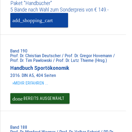
Paket "Handbücher"
5 Bände nach Wahl zum Sonderpreis von € 149.-
add_shopping_cart
PAKET IN DEN
WARENKORB
Band 190
Prof. Dr. Christian Deutscher / Prof. Dr. Gregor Hovemann /
Prof. Dr. Tim Pawlowski / Prof. Dr. Lutz Thieme (Hrsg.)
Handbuch Sportökonomik
2016. DIN A5, 404 Seiten
»MEHR ERFAHREN ...
done
BEREITS AUSGEWÄHLT
Band 188
Prof. Dr. Manfred Wegner / Prof. Dr. Volker Scheid / PD Dr.