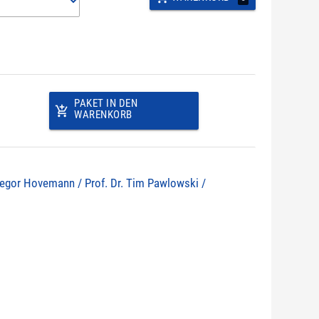
PAKET IN DEN
add_shopping_cart
WARENKORB
 Gregor Hovemann / Prof. Dr. Tim Pawlowski /