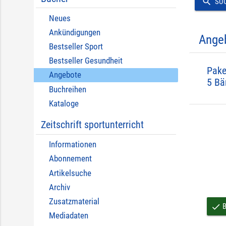
search
SU
Neues
Ankündigungen
Ange
Bestseller Sport
Bestseller Gesundheit
Pake
Angebote
5 Bä
Buchreihen
Kataloge
Zeitschrift sportunterricht
Informationen
Abonnement
Artikelsuche
Archiv
Zusatzmaterial
B
done
Mediadaten