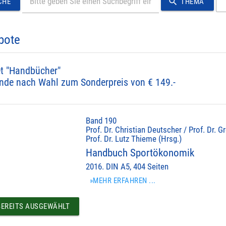
search
CHE
THEMA
bote
t "Handbücher"
nde nach Wahl zum Sonderpreis von € 149.-
Band 190
Prof. Dr. Christian Deutscher / Prof. Dr.
Prof. Dr. Lutz Thieme (Hrsg.)
Handbuch Sportökonomik
2016. DIN A5, 404 Seiten
»MEHR ERFAHREN ...
EREITS AUSGEWÄHLT