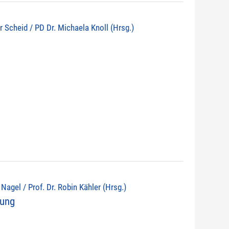
r Scheid / PD Dr. Michaela Knoll (Hrsg.)
d Nagel / Prof. Dr. Robin Kähler (Hrsg.)
nung