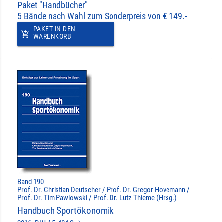
Paket "Handbücher"
5 Bände nach Wahl zum Sonderpreis von € 149.-
PAKET IN DEN
add_shopping_cart
WARENKORB
Band 190
Prof. Dr. Christian Deutscher / Prof. Dr. Gregor Hovemann /
Prof. Dr. Tim Pawlowski / Prof. Dr. Lutz Thieme (Hrsg.)
Handbuch Sportökonomik