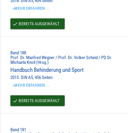
2016. DIN A5, 404 Seiten
»MEHR ERFAHREN ...
BEREITS AUSGEWÄHLT
done
Band 188
Prof. Dr. Manfred Wegner / Prof. Dr. Volker Scheid / PD Dr.
Michaela Knoll (Hrsg.)
Handbuch Behinderung und Sport
2015. DIN A5, 456 Seiten
»MEHR ERFAHREN ...
BEREITS AUSGEWÄHLT
done
Band 181