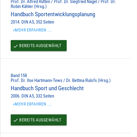
Prof. Dr. Alfred Rütten / Prof. Dr. Siegfried Nagel / Prof. Dr.
Robin Kähler (Hrsg.)
Handbuch Sportentwicklungsplanung
2014. DIN A5, 352 Seiten
»MEHR ERFAHREN ...
BEREITS AUSGEWÄHLT
done
Band 158
Prof. Dr. Ilse Hartmann-Tews / Dr. Bettina Rulofs (Hrsg.)
Handbuch Sport und Geschlecht
2006. DIN A5, 332 Seiten
»MEHR ERFAHREN ...
BEREITS AUSGEWÄHLT
done