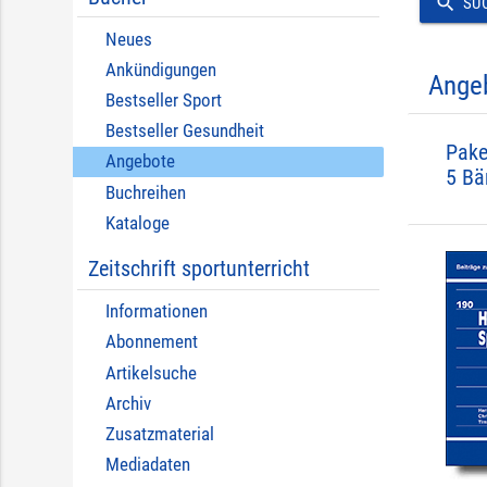
search
SU
Neues
Ankündigungen
Ange
Bestseller Sport
Bestseller Gesundheit
Pake
Angebote
5 Bä
Buchreihen
Kataloge
Zeitschrift sportunterricht
Informationen
Abonnement
Artikelsuche
Archiv
Zusatzmaterial
Mediadaten