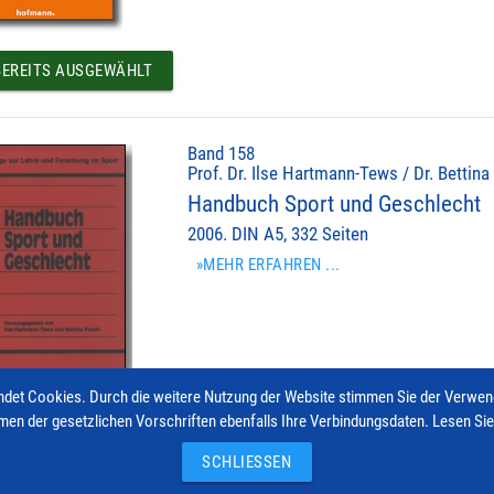
EREITS AUSGEWÄHLT
Band 158
Prof. Dr. Ilse Hartmann-Tews / Dr. Bettina
Handbuch Sport und Geschlecht
2006. DIN A5, 332 Seiten
»MEHR ERFAHREN ...
det Cookies. Durch die weitere Nutzung der Website stimmen Sie der Verwe
men der gesetzlichen Vorschriften ebenfalls Ihre Verbindungsdaten. Lesen Si
EREITS AUSGEWÄHLT
SCHLIESSEN
© 2026 Hofmann-Verlag