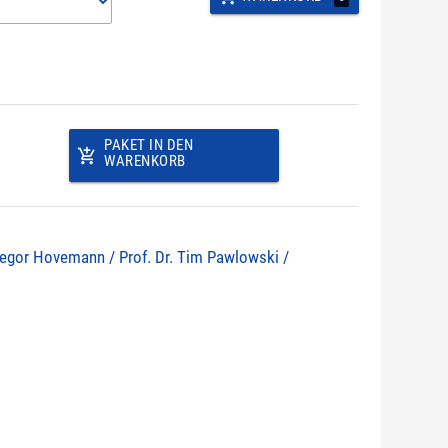
PAKET IN DEN
add_shopping_cart
WARENKORB
 Gregor Hovemann / Prof. Dr. Tim Pawlowski /