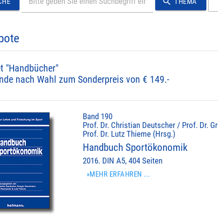
search
CHE
THEMA
bote
t "Handbücher"
nde nach Wahl zum Sonderpreis von € 149.-
Band 190
Prof. Dr. Christian Deutscher / Prof. Dr.
Prof. Dr. Lutz Thieme (Hrsg.)
Handbuch Sportökonomik
2016. DIN A5, 404 Seiten
»MEHR ERFAHREN ...