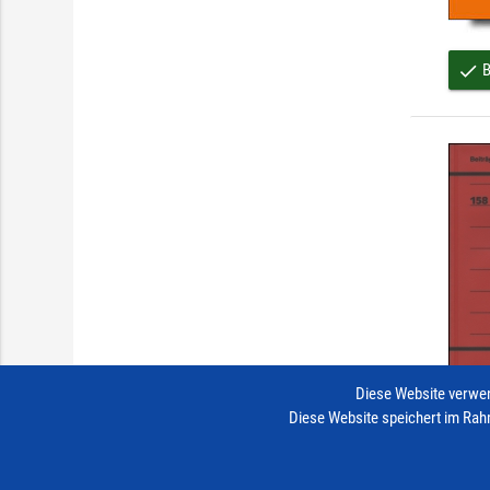
B
done
Diese Website verwen
Diese Website speichert im Rah
B
done
Impressum
Vertrag widerrufen