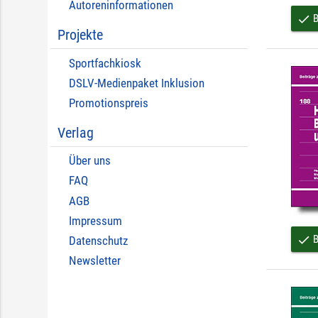
Autoreninformationen
B
done
Projekte
Sportfachkiosk
DSLV-Medienpaket Inklusion
Promotionspreis
Verlag
Über uns
FAQ
AGB
Impressum
B
done
Datenschutz
Newsletter