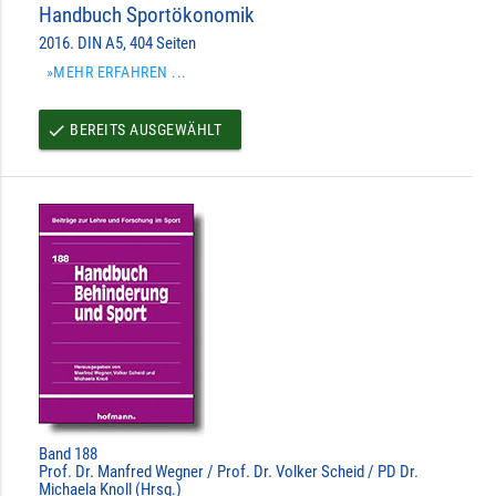
Handbuch Sportökonomik
2016. DIN A5, 404 Seiten
»MEHR ERFAHREN ...
BEREITS AUSGEWÄHLT
done
Band 188
Prof. Dr. Manfred Wegner / Prof. Dr. Volker Scheid / PD Dr.
Michaela Knoll (Hrsg.)