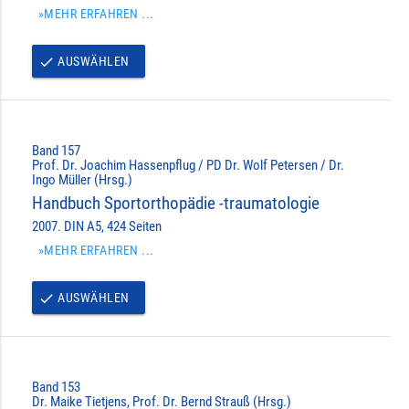
»MEHR ERFAHREN ...
AUSWÄHLEN
done
Band 157
Prof. Dr. Joachim Hassenpflug / PD Dr. Wolf Petersen / Dr.
Ingo Müller (Hrsg.)
Handbuch Sportorthopädie -traumatologie
2007. DIN A5, 424 Seiten
»MEHR ERFAHREN ...
AUSWÄHLEN
done
Band 153
Dr. Maike Tietjens, Prof. Dr. Bernd Strauß (Hrsg.)