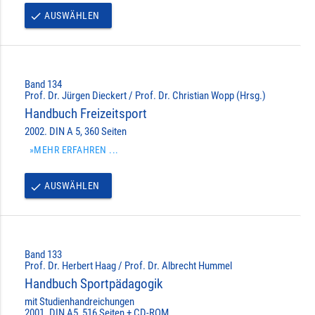
AUSWÄHLEN
done
Band 134
Prof. Dr. Jürgen Dieckert / Prof. Dr. Christian Wopp (Hrsg.)
Handbuch Freizeitsport
2002. DIN A 5, 360 Seiten
»MEHR ERFAHREN ...
AUSWÄHLEN
done
Band 133
Prof. Dr. Herbert Haag / Prof. Dr. Albrecht Hummel
Handbuch Sportpädagogik
mit Studienhandreichungen
2001. DIN A5, 516 Seiten + CD-ROM