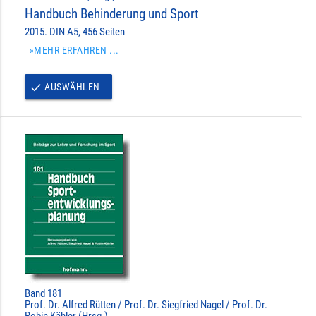
Handbuch Behinderung und Sport
2015. DIN A5, 456 Seiten
»MEHR ERFAHREN ...
AUSWÄHLEN
done
Band 181
Prof. Dr. Alfred Rütten / Prof. Dr. Siegfried Nagel / Prof. Dr.
Robin Kähler (Hrsg.)