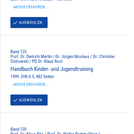
»MEHR ERFAHREN ...
AUSWÄHLEN
done
Band 125
Prof. Dr. Dietrich Martin / Dr. Jürgen Nicolaus / Dr. Christine
Ostrowski / PD Dr. Klaus Rost
Handbuch Kinder- und Jugendtraining
1999. DIN A 5, 482 Seiten
»MEHR ERFAHREN ...
AUSWÄHLEN
done
Band 120
Prof. Dr. Klaus Bös / Prof. Dr. Walter Brehm (Hrsg.)