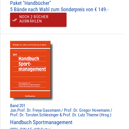
Paket "Handbücher"
5 Bände nach Wahl zum Sonderpreis von € 149.-
NOCH 2 BÜCHER
done_all
AUSWÄHLEN
Band 201
Jun.Prof. Dr. Freya Gassmann / Prof. Dr. Gregor Hovemann /
Prof. Dr. Torsten Schlesinger & Prof. Dr. Lutz Thieme (Hrsg.)
Handbuch Sportmanagement