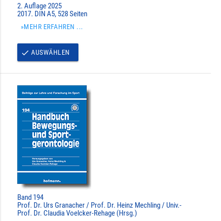
2. Auflage 2025
2017. DIN A5, 528 Seiten
»MEHR ERFAHREN ...
AUSWÄHLEN
done
Band 194
Prof. Dr. Urs Granacher / Prof. Dr. Heinz Mechling / Univ.-
Prof. Dr. Claudia Voelcker-Rehage (Hrsg.)