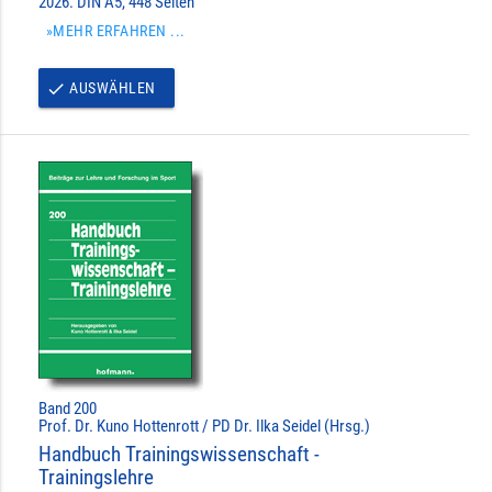
2026. DIN A5, 448 Seiten
»MEHR ERFAHREN ...
AUSWÄHLEN
done
Band 200
Prof. Dr. Kuno Hottenrott / PD Dr. Ilka Seidel (Hrsg.)
Handbuch Trainingswissenschaft -
Trainingslehre